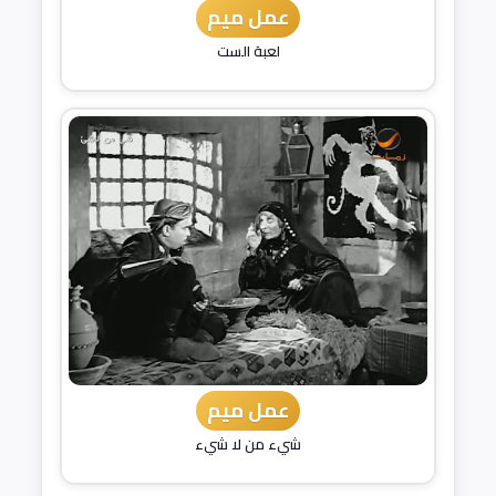
عمل ميم
لعبة الست
عمل ميم
شيء من لا شيء