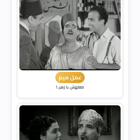
عمل ميم
معلهش يا زهر..!