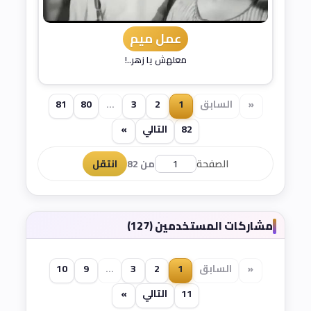
عمل ميم
معلهش يا زهر..!
«
السابق
1
2
3
...
80
81
82
التالي
»
الصفحة
من 82
انتقل
مشاركات المستخدمين (127)
«
السابق
1
2
3
...
9
10
11
التالي
»