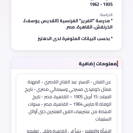
1935 - 1962
الدراسة:
* مدرسة "الفرير" الفرنسية (القديس يوسف)،
الخرنفش، القاهرة، مصر.
* بحسب البيانات المتوفرة لدى الدهليز
معلومات إضافية
عن الفنان - الاسم: عبد الفتاح القصري - المهنة:
ممثل كوميدي مسرحي وسينمائي مصري - تاريخ
الميلاد: 15 أبريل 1905 – القاهرة، مصر - تاريخ
الوفاة: 8 مارس 1964 – القاهرة، مصر - سنوات
النشاط: من عشرينيات القرن العشرين حتى أوائل
الستينيات
النشأة والتعليم - نشأ في القاهرة وتلقى تعليمه