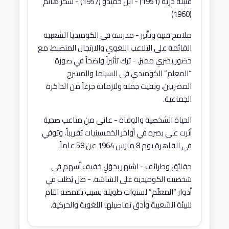
قنبلة ذرية (1951) - ابن حميدو (1957) - سكر هانم
(1960)
ملامح فنية وتأثير - مدرسة في الكوميديا الشعبية
القائمة على التلاعب اللغوي والارتجال المنضبط، مع
حضور بصري مميز. - ترك تأثيراً واضحاً في صورة
“المعلم” الكوميدي في السينما والمسرح
المصريين، وبقيت جمله ولازماته جزءاً من الذاكرة
الجماعية.
الحياة الشخصية والوفاة - عانى من متاعب صحية
أثرت على بصره في أواخر الخمسينيات تقريباً، وتوفي
في القاهرة يوم 8 مارس 1964 عن 58 عاماً.
حقائق وطرائف - اشتهر بحَوَلٍ خفيف أسهم في
شخصيته الكوميدية على الشاشة. - ظل يُطلب في
أدوار “المعلّم” لسنوات طويلة بسبب تقمصه التام
للبيئة الشعبية وأدق تفاصيلها اللغوية والحركية.