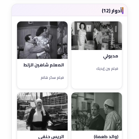
أدوار (12)
مدبولي
المعلم شاهين الزلط
فيلم بين إيديك
فيلم سكر هانم
(والد طعمة)
الريس حنفي