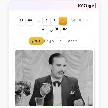
صور (987)
«
السابق
1
2
3
...
80
81
82
التالي
»
الصفحة
من 82
انتقل