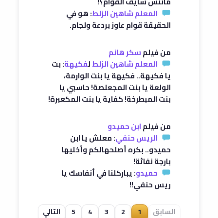
مانتش شايف القوام؟!
المعلم شاهين الزلط
: هو في
الحقيقة قوام عاوز بردعة ولجام.
من فيلم
سكر هانم
المعلم شاهين الزلط
ل
فكيهة
: بت
يا فكيهة.. فكيهة يا بنت الوارمة،
الولعة يا بنت المجعلصة! حاسبي يا
بنت المبطرخة! كفاية يا بنت المكعبرة!
من فيلم
ابن حميدو
الريس حنفي
: معلش يا ابن
حميدو.. بكره أصلحهالكم وأخليها
بارجة نفاثة!
حميدو
: يباركلنا في أنفاسك يا
ريس حنفي!!
السابق
1
2
3
4
5
التالي