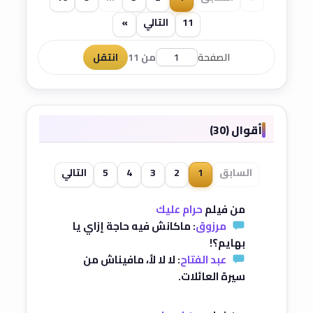
11
التالي
»
الصفحة
من 11
انتقل
أقوال (30)
السابق
1
2
3
4
5
التالي
من فيلم
حرام عليك
مرزوق
: ماكانش فيه حاجة إزاي يا
بهايم؟!
عبد الفتاح
: لا لا لأ، مافيناش من
سيرة العائلات.