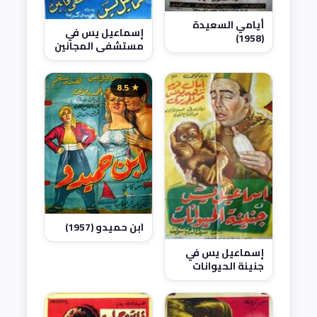
أيامي السعيدة
إسماعيل يس في
(1958)
مستشفى المجانين
(1958)
★ 8.5
ابن حميدو (1957)
إسماعيل يس في
جنينة الحيوانات
(1957)