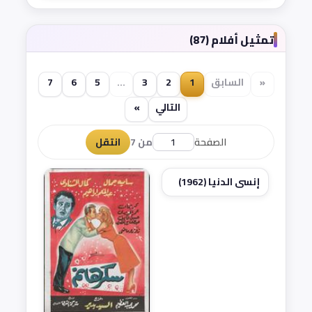
تمثيل أفلام (87)
«
السابق
1
2
3
...
5
6
7
التالي
»
الصفحة
من 7
انتقل
إنسى الدنيا (1962)