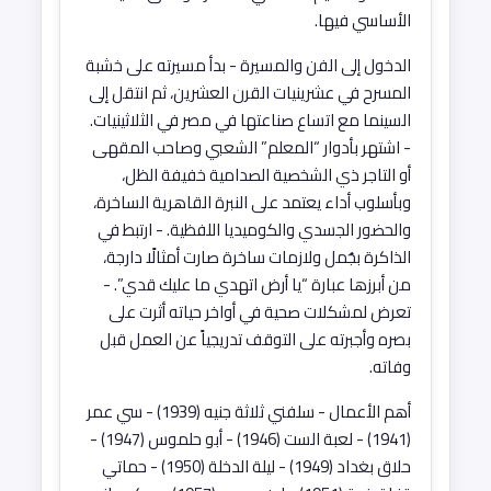
الأساسي فيها.
الدخول إلى الفن والمسيرة - بدأ مسيرته على خشبة
المسرح في عشرينيات القرن العشرين، ثم انتقل إلى
السينما مع اتساع صناعتها في مصر في الثلاثينيات.
- اشتهر بأدوار “المعلم” الشعبي وصاحب المقهى
أو التاجر ذي الشخصية الصدامية خفيفة الظل،
وبأسلوب أداء يعتمد على النبرة القاهرية الساخرة،
والحضور الجسدي والكوميديا اللفظية. - ارتبط في
الذاكرة بجُمل ولازمات ساخرة صارت أمثالًا دارجة،
من أبرزها عبارة “يا أرض اتهدي ما عليك قدي”. -
تعرض لمشكلات صحية في أواخر حياته أثرت على
بصره وأجبرته على التوقف تدريجياً عن العمل قبل
وفاته.
أهم الأعمال - سلفني ثلاثة جنيه (1939) - سي عمر
(1941) - لعبة الست (1946) - أبو حلموس (1947) -
حلاق بغداد (1949) - ليلة الدخلة (1950) - حماتي