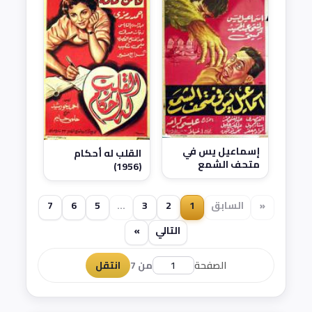
إسماعيل يس في
القلب له أحكام
متحف الشمع
(1956)
(1956)
«
السابق
1
2
3
...
5
6
7
التالي
»
الصفحة
من 7
انتقل