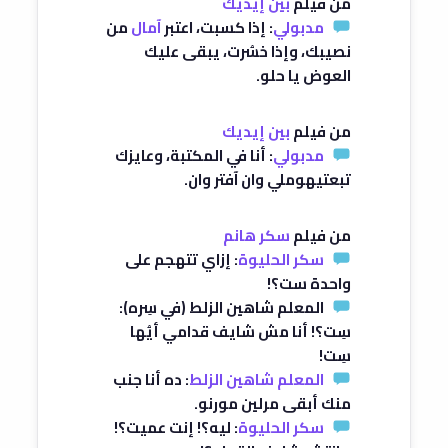
من فيلم
بين إيديك
مدبولي
: إذا كسبت، اعتبر
آمال
من
نصيبك، وإذا خسُرت، يبقى عليك
العوض يا حلو.
من فيلم
بين إيديك
مدبولي
: أنا في المكتبة، وعايزك
تبعتيهوملي وان آفتر وان.
من فيلم
سكر هانم
سكر الحليوة
: إزاي تتهجم على
واحدة ست؟!
المعلم شاهين الزلط (في سِره):
سِت؟! أنا مش شايف قدامي أيُها
سِت!
المعلم شاهين الزلط
: ده أنا جنب
منك أبقى مرلين مورنو.
سكر الحليوة
: ليه؟! إنت عميت؟!