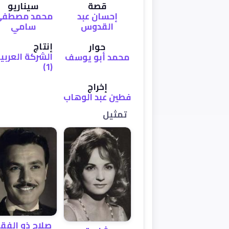
قصة
سيناريو
إحسان عبد
محمد مصطف
القدوس
سامي
إنتاج
حوار
الشركة العربي
محمد أبو يوسف
(1)
إخراج
فطين عبد الوهاب
تمثيل
صلاح ذو الفقا