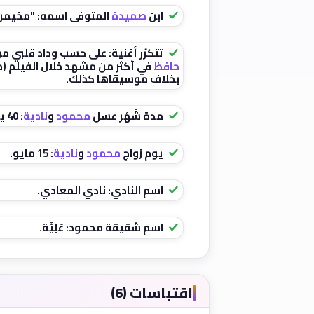
ابن
صميدة
المتوفى اسمه: "مخيمر"
تتكرَّر أغنية: على حسب وداد قلبي من
حافظ
في أكثر من مشهد خلال الفيلم (مق
بخلاف موسيقاها كذلك.
مدة شَهْر عسل
محمود
و
نادية
: 40 يومًا.
يوم زواج
محمود
و
نادية
: 15 مايو.
اسم النادي: نادي المعادي.
اسم شقيقة محمود: عَلِيَّة.
اقتباسات (6)