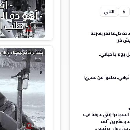
4
التالي
دة دايمًا تمر بسرعة.
ش مُر.
ل يوم يا حياتي.
 اتأخرت عليكي 8 دقايق و5 ثواني، ضاعوا من عمري!
.
ع السجاير! إنتي عارفة فيه
د وعشرين ألف
ن دول، يريَّحني.