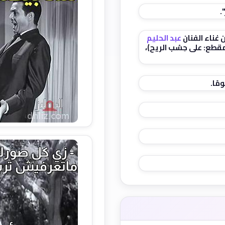
.
 غناء الفنان
عبد الحليم
طع: على حِسْب الريح)،