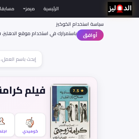
الرئيسية
ميمز
مسابقا
سياسة اسنخدام الكوكيز
باستمرارك في استخدام موقع الدهليز، 
أوافق
فيلم كرامة
★ 7.5
كوميدي
اجتم