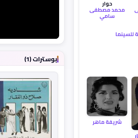
حوار
ى
محمد مصطفى
سامي
ة للسينما
بوسترات (1)
شريفة ماهر
ر