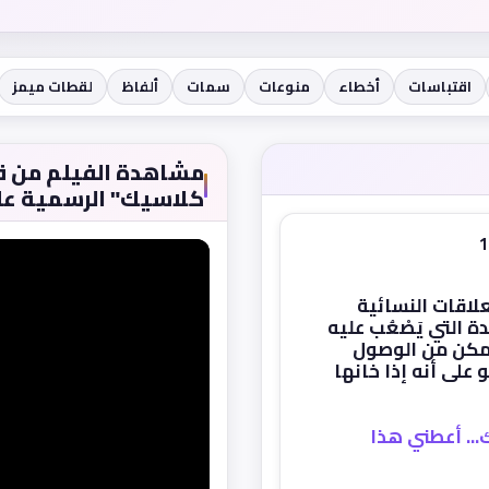
اقتباسات
أخطاء
منوعات
سمات
ألفاظ
لقطات ميمز
كلاسيك" الرسمية عل
لاقات النسائية
ة التي يَصْعُب عليه
يتمكن من الوصول
على أنه إذا خانها
... أعطني هذا