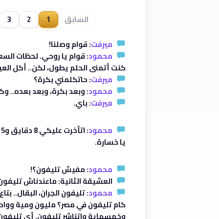
السابق
1
2
3
ميرفت
: قوام وصلنا!
محمود
: قوام يا روحي. لحظات السعا
كنت أتمنى الحلم يطول، لكن.. أكل العي
ميرفت
: حاتكلمني بكرة؟
محمود
: وبعد بكرة، وبعد بعده.. وك
ميرفت
: باي.
محمود
:
يا خسارة.
محمود
: مفيش تليفون؟!
العشيقة الثانية: ماعندناش تليفون
محمود
: تليفون الجران، البقال.. بتا
كام تليفون في مصر؟ مليون ومية وواح
وخمسماية واتناشر تليفون. أي تليفون م