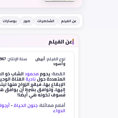
عن الفيلم
الشخصيات
صور
بوسترات
عن الفيلم
نوع الفيلم:
أبيض
سنة الإنتاج:
1967
وأسود
القصة:
يحوم
محمود
الشاب ذو الع
المتعددة حول
نادية
الفتاة الوحيد
الإيقاع بها، فيقرر الزواج منها ل
إليها، وتوافق بشرط أن يوافق هو 
فسوف تخونه هي أيضًا!
أفلام مماثلة:
جنون الحياة
-
أرجوك
الدواء