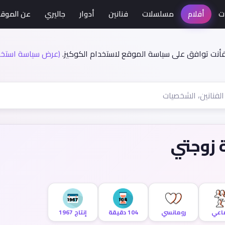
ت
أفلام
مسلسلات
فنانين
أدوار
جاليري
عن الموق
فأنت توافق على سياسة الموقع لاستخدام الكوكيز.
(عرض سياسة استخدا
 زوجتي
اعي
رومانسي
104 دقيقة
إنتاج 1967