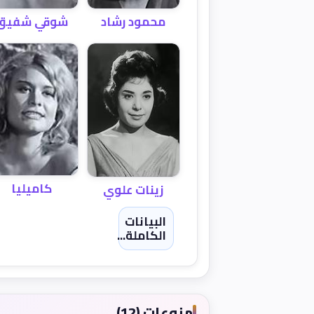
محمود رشاد
شوقي شفيق
كاميليا
زينات علوي
البيانات
الكاملة...
منوعات (12)