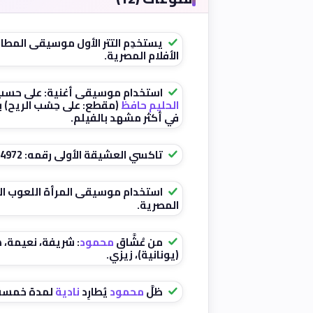
يستخدِم التتر الأول موسيقى المطا
الأفلام المصرية.
استخدام موسيقى أغنية: على حسب و
الحليم حافظ
(مقطع: على حِسْب الريح)
في أكثر مشهد بالفيلم.
تاكسي العشيقة الأولى رقمه: 4972.
استخدام موسيقى المرأة اللعوب الش
المصرية.
من عُشَّاق
محمود
: شريفة، نعيمة، 
(يونانية)، زيزي.
ظلَّ
محمود
يُطارِد
نادية
لمدة خمسة