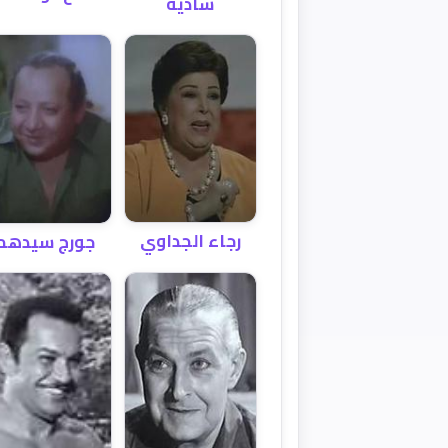
شادية
رجاء الجداوي
جورج سيدهم