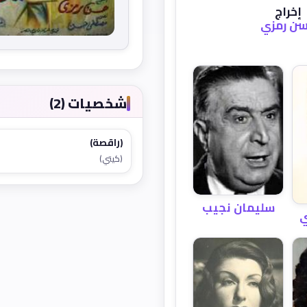
إخراج
ن رمزي
شخصيات (2)
(راقصة)
(كيتي)
سليمان نجيب
ي