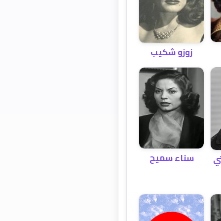
زوزو شكيب
سناء سميح
ي