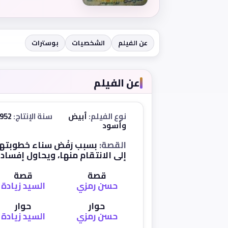
عن الفيلم
الشخصيات
بوسترات
عن الفيلم
نوع الفيلم:
أبيض
سنة الإنتاج:
1952
وأسود
القصة:
بسبب رَفْض سناء خطوبتها
إلى الانتقام منها، ويحاول إفساد عل
قصة
قصة
حسن رمزي
السيد زيادة
حوار
حوار
حسن رمزي
السيد زيادة