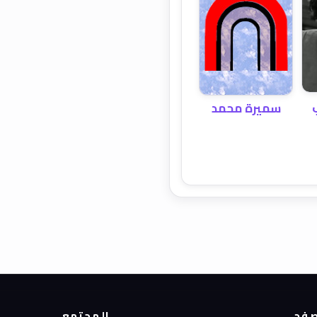
سميرة محمد
فح
المجتمع