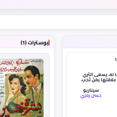
بوسترات (1)
 له، يسعى الثري
اقتها بِمَنْ تُحِب.
سيناريو
حسن رمزي