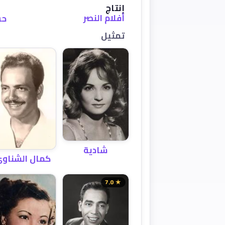
إنتاج
أفلام النصر
حس
تمثيل
شادية
كمال الشناو
★ 7.0