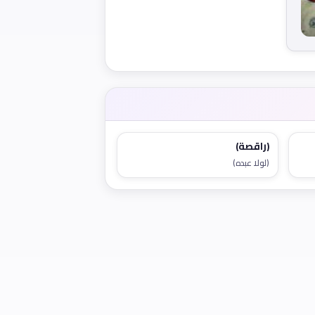
(راقصة)
(لولا عبده)