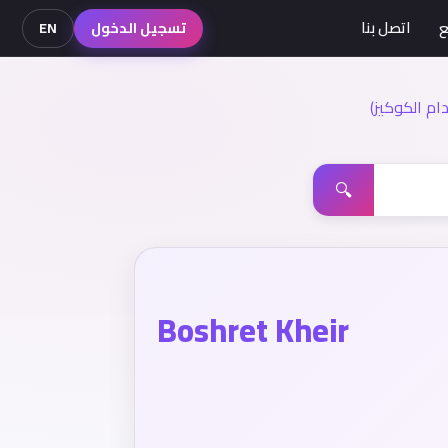
ع
اتصل بنا
تسجيل الدخول
EN
م الكوكيز)
🔍
Boshret Kheir