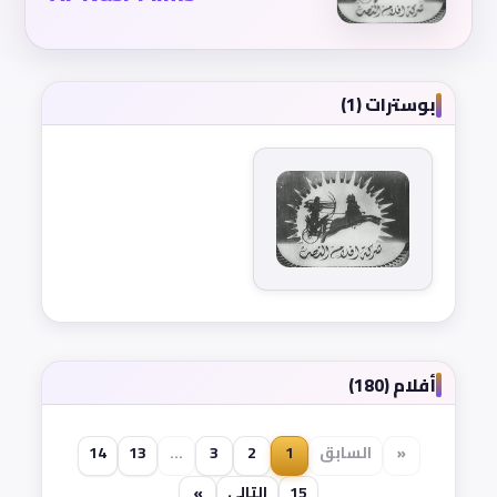
بوسترات (1)
أفلام (180)
«
السابق
1
2
3
...
13
14
15
التالي
»