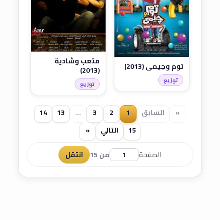
متعب وشادية
توم وجيمي (2013)
(2013)
توزيع
توزيع
«
السابق
1
2
3
...
13
14
15
التالي
»
الصفحة
من 15
انتقل