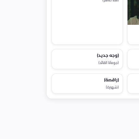
(وجه جديد)
(جومانا القائد)
(راقصة)
(شهيرة)