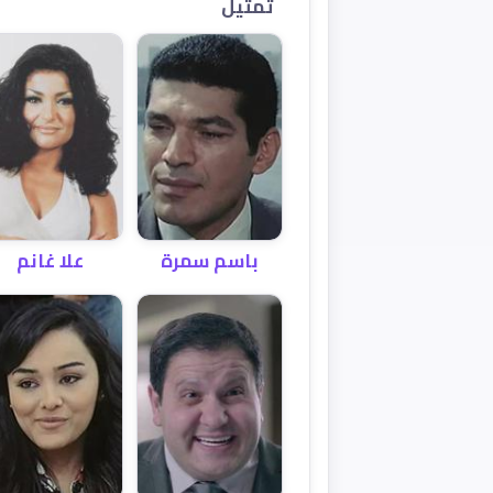
تمثيل
باسم سمرة
علا غانم