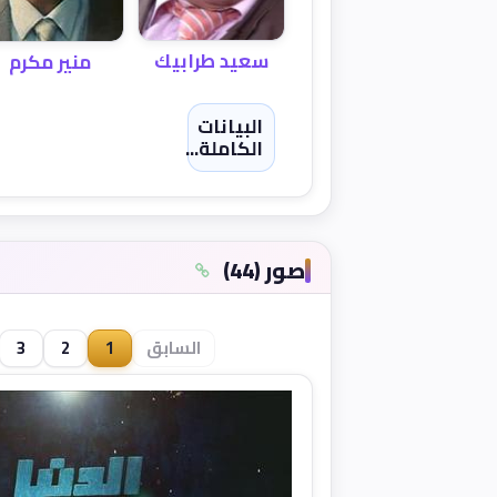
سعيد طرابيك
منير مكرم
البيانات
الكاملة...
صور (44)
السابق
1
2
3