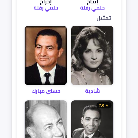
إنتاج
إخراج
حلمي رفلة
حلمي رفلة
تمثيل
شادية
حسني مبارك
★ 7.0