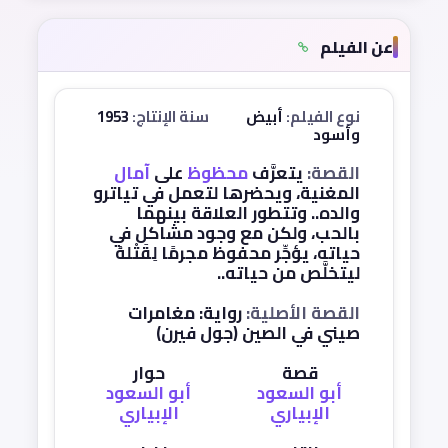
عن الفيلم
نوع الفيلم:
أبيض
سنة الإنتاج:
1953
وأسود
القصة:
يتعرَّف
محظوظ
على
آمال
المغنية، ويحضرها لتعمل في تياترو
والده.. وتتطور العلاقة بينهما
بالحب، ولكن مع وجود مشاكل في
حياته، يؤجِّر محفوظ مجرمًا لِقَتْلهُ
ليتخلَّص من حياته..
القصة الأصلية:
رواية: مغامرات
صيني في الصين (جول فيرن)
قصة
حوار
أبو السعود
أبو السعود
الإبياري
الإبياري