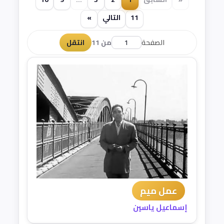
11
التالي
»
الصفحة
من 11
انتقل
عمل ميم
إسماعيل ياسين