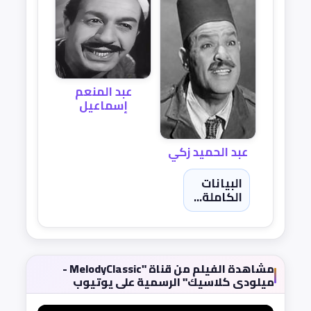
عبد المنعم
إسماعيل
عبد الحميد زكي
البيانات
الكاملة...
مشاهدة الفيلم من قناة "MelodyClassic -
ميلودى كلاسيك" الرسمية على يوتيوب