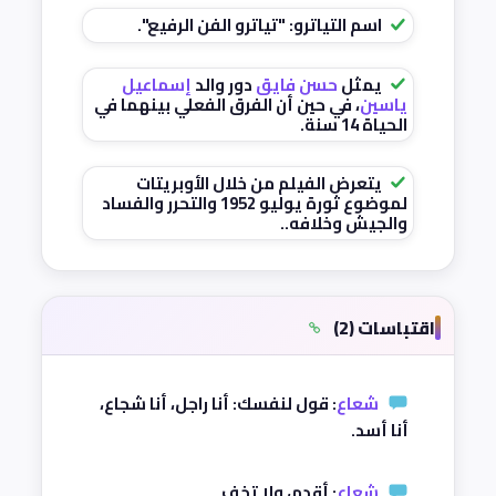
اسم التياترو: "تياترو الفن الرفيع".
يمثل
حسن فايق
دور والد
إسماعيل
ياسين
، في حين أن الفرق الفعلي بينهما في
الحياة 14 سنة.
يتعرض الفيلم من خلال الأوبريتات
لموضوع ثورة يوليو 1952 والتحرر والفساد
والجيش وخلافه..
اقتباسات (2)
شعاع
: قول لنفسك: أنا راجل، أنا شجاع،
أنا أسد.
شعاع
: أقدِم، ولا تخف.