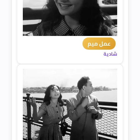
عمل ميم
شادية