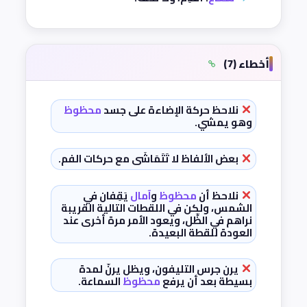
أخطاء (7)
نلاحظ حركة الإضاءة على جسد
محظوظ
وهو يمشي.
بعض الألفاظ لا تَتَمَاشَى مع حركات الفم.
نلاحظ أن
محظوظ
و
آمال
يَقِفان في
الشمس، ولكن في اللقطات التالية القريبة
نراهم في الظِّل، ويعود الأمر مرة أخرى عند
العودة للقطة البعيدة.
يرن جرس التليفون، ويظل يرنّ لمدة
بسيطة بعد أن يرفع
محظوظ
السماعة.