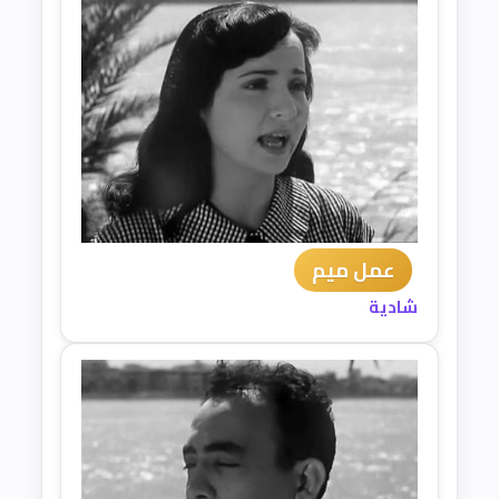
عمل ميم
شادية