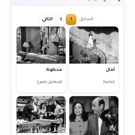
السابق
1
2
التالي
آمال
محظوظ
(شادية)
(إسماعيل ياسين)