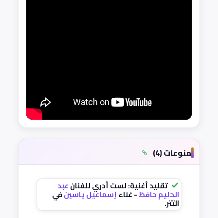
منوعات (4)
تقليد أغنية: لست أدري للفنان
عبد
الحليم حافظ
- غناء
إسماعيل ياسين
في
التتر.