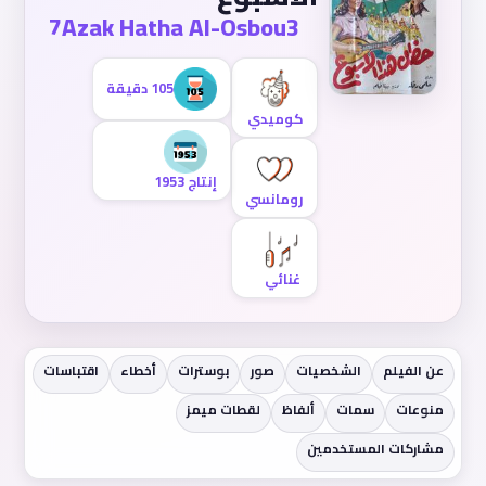
7Azak Hatha Al-Osbou3
105 دقيقة
كوميدي
إنتاج 1953
رومانسي
غنائي
عن الفيلم
الشخصيات
صور
بوسترات
أخطاء
اقتباسات
منوعات
سمات
ألفاظ
لقطات ميمز
مشاركات المستخدمين