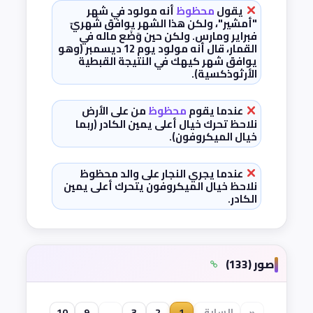
يقول
محظوظ
أنه مولود في شهر
"أمشير"، ولكن هذا الشهر يوافق شَهريّ
فبراير ومارس. ولكن حين وَضَع ماله في
القمار، قال أنه مولود يوم 12 ديسمبر (وهو
يوافق شهر كيهك في النتيجة القبطية
الأرثوذكسية).
عندما يقوم
محظوظ
من على الأرض
نلاحظ تحرك خيال أعلى يمين الكادر (ربما
خيال الميكروفون).
عندما يجري النجار على والد محظوظ
نلاحظ خيال الميكروفون يتحرك أعلى يمين
الكادر.
صور (133)
«
السابق
1
2
3
...
9
10