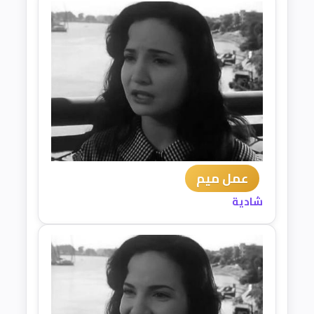
عمل ميم
شادية