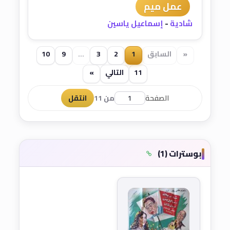
عمل ميم
شادية
-
إسماعيل ياسين
«
السابق
1
2
3
...
9
10
11
التالي
»
الصفحة
من 11
انتقل
بوسترات (1)