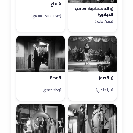
شعاع
(والد محظوظ صاحب
التياترو)
(عبد السلام النابلسي)
(حسن فايق)
(راقصة)
قوطة
(ثريا حلمي)
(وداد حمدي)