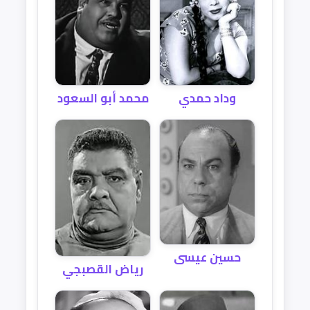
محمد أبو السعود
وداد حمدي
حسين عيسى
رياض القصبجي