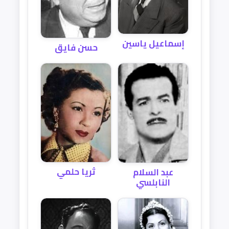
إسماعيل ياسين
حسن فايق
ثريا حلمي
عبد السلام
النابلسي