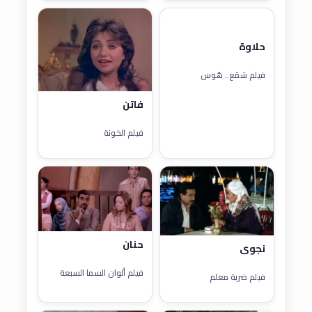
حلاوة
فيلم سَمَع.. هُوس
فاتن
فيلم الخونة
حنان
نجوى
فيلم ألوان السما السبعة
فيلم ضربة معلم