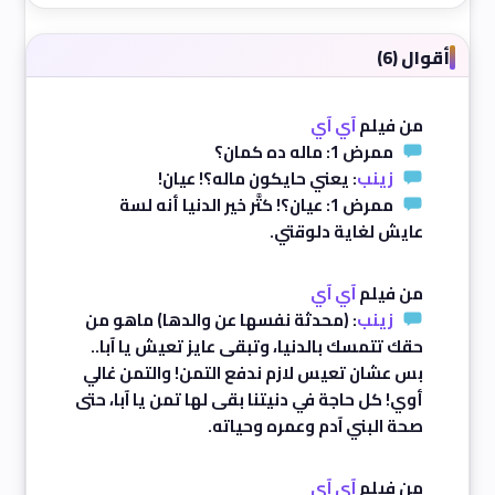
أقوال (6)
من فيلم
آي آي
ممرض 1: ماله ده كمان؟
زينب
: يعني حايكون ماله؟! عيان!
ممرض 1: عيان؟! كتَّر خير الدنيا أنه لسة
عايش لغاية دلوقتي.
من فيلم
آي آي
زينب
: (محدثة نفسها عن والدها) ماهو من
حقك تتمسك بالدنيا، وتبقى عايز تعيش يا آبا..
بس عشان تعيس لازم ندفع التمن! والتمن غالي
أوي! كل حاجة في دنيتنا بقى لها تمن يا آبا، حتى
صحة البني آدم وعمره وحياته.
من فيلم
آي آي