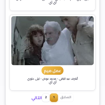
آي آي
عمل ميم
أشرف عبد الباقي
-
محمد عوض
-
ليلى علوي
آي آي
السابق
1
2
التالي