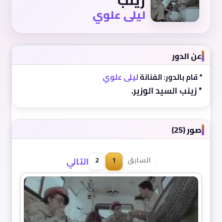
زينب
ليلى علوي
عن الدور
* قام بالدور: الفنانة
ليلى علوي
* زينب السيد الوزير.
صور (25)
السابق
1
2
التالي