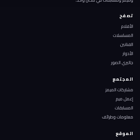
وميمز ومسابقات في مكان واحد.
تصفح
الأفلام
المسلسلات
الفنانين
الأدوار
جاليري الصور
المجتمع
مشاركات الميمز
إعمل ميم
المسابقات
معلومات وطرائف
الموقع