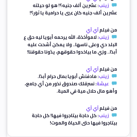
زينب
: عشرين ألف جنيه؟! هو لو حيلته
عشرين ألف جنيه كان عِيي يا حرامية يا نَوَر؟!
من فيلم
آي آي
زينب
: لاموآخذة، الله يرحمه أبويا ليه حق ع
البلد دي وعلى ناسها.. ولا يمكن أشحت عليه
أبدًا.. وزي ما بياخدوا حقوقهم، يدّونا حقوقنا!
من فيلم
آي آي
زينب
: مادفنش أبويا بمال حرام أبدًا.
عيشة
: نسرقلك صندوق نذور من أي جامع،
وأهو مال حلال مية في المية.
من فيلم
آي آي
زينب
: كل حاجة بيتاجروا فيها! كل حاجة
بيتاجروا فيها حتى الحياة والموت!