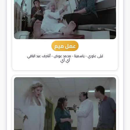
عمل ميم
ليلى علوي
-
ياسمينا
-
محمد عوض
-
أشرف عبد الباقي
آي آي