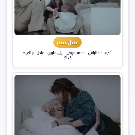
عمل ميم
أشرف عبد الباقي
-
محمد عوض
-
ليلى علوي
-
عادل أبو الغيط
آي آي