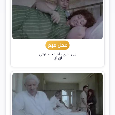
عمل ميم
ليلى علوي
-
أشرف عبد الباقي
آي آي