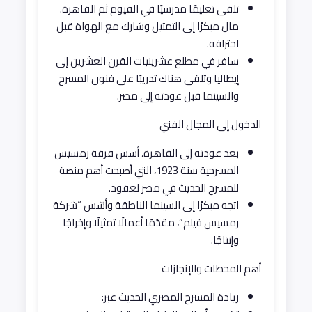
تلقى تعليمًا مدرسيًا في الفيوم ثم القاهرة.
مال مبكرًا إلى التمثيل وشارك مع الهواة قبل
احترافه.
سافر في مطلع عشرينيات القرن العشرين إلى
إيطاليا وتلقى هناك تدريبًا على فنون المسرح
والسينما قبل عودته إلى مصر.
الدخول إلى المجال الفني
بعد عودته إلى القاهرة، أسس فرقة رمسيس
المسرحية سنة 1923، التي أصبحت أهم منصة
للمسرح الحديث في مصر لعقود.
اتجه مبكرًا إلى السينما الناطقة وأسّس “شركة
رمسيس فيلم”، مقدّمًا أعمالًا تمثيلًا وإخراجًا
وإنتاجًا.
أهم المحطات والإنجازات
ريادة المسرح المصري الحديث عبر: