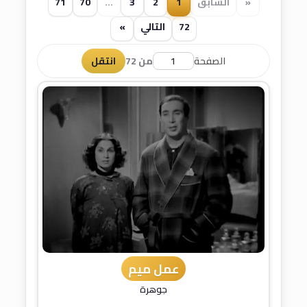
«
السابق
1
2
3
...
70
71
72
التالي
»
الصفحة
من 72
انتقل
عمل ميم
جوهرة