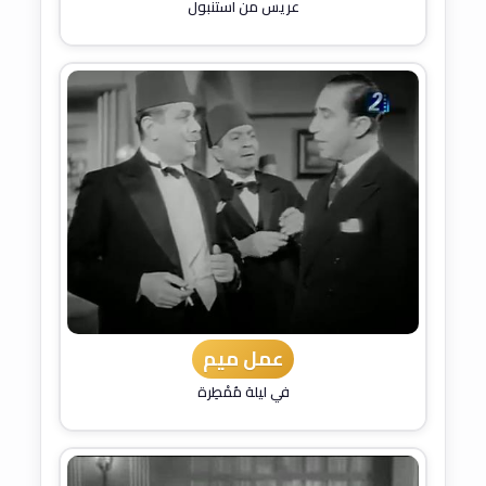
عريس من استنبول
عمل ميم
في ليلة مُمْطِرة