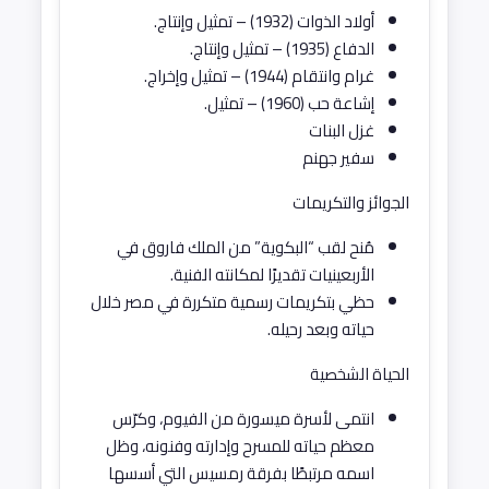
أولاد الذوات (1932) – تمثيل وإنتاج.
الدفاع (1935) – تمثيل وإنتاج.
غرام وانتقام (1944) – تمثيل وإخراج.
إشاعة حب (1960) – تمثيل.
غزل البنات
سفير جهنم
الجوائز والتكريمات
مُنح لقب “البكوية” من الملك فاروق في
الأربعينيات تقديرًا لمكانته الفنية.
حظي بتكريمات رسمية متكررة في مصر خلال
حياته وبعد رحيله.
الحياة الشخصية
انتمى لأسرة ميسورة من الفيوم، وكرّس
معظم حياته للمسرح وإدارته وفنونه، وظل
اسمه مرتبطًا بفرقة رمسيس التي أسسها