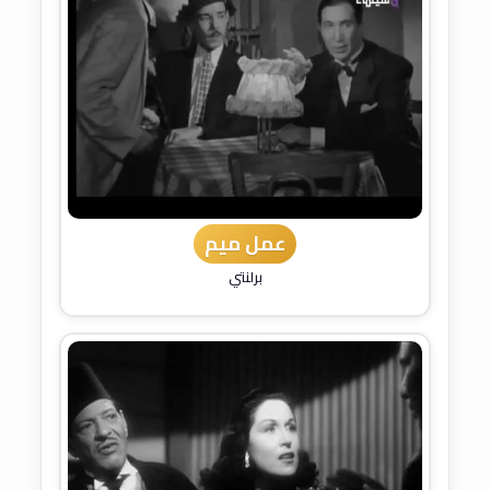
عمل ميم
برلنتي