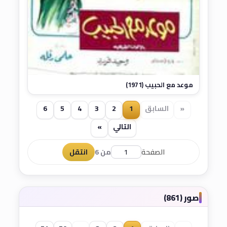
موعد مع الحبيب (1971)
«
السابق
1
2
3
4
5
6
التالي
»
الصفحة
من 6
انتقل
صور (861)