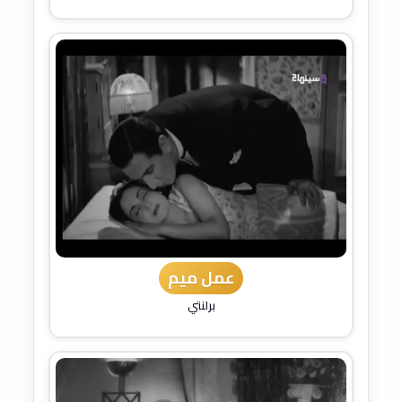
عمل ميم
برلنتي