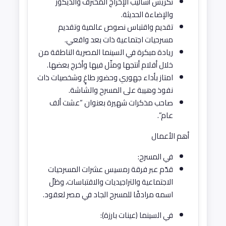
تكريس أساليب الإخراج المحترف والديكور
والإضاءة الحديثة.
تقديم واقتباس نصوص عالمية وتقديم
مسرحيات اجتماعية ذات بعد واقعي.
ريادة مبكرة في السينما المصرية الناطقة من
خلال أفلام أنتجها ومثّل فيها وأخرج بعضها.
امتاز بأداء جهوري وحضور طاغٍ وشخصيات ذات
نفوذ وهيبة على المسرح والشاشة.
صاحب مذكرات شهيرة بعنوان “عشت ألف
عام”.
أهم الأعمال
في المسرح:
قدّم عبر فرقة رمسيس عشرات المسرحيات
الاجتماعية والتراجيديات والاقتباسات، وظلّ
اسمه مرادفًا للمسرح الجاد في مصر لعقود.
في السينما (عينات بارزة):