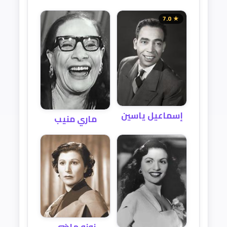
★ 7.0
إسماعيل ياسين
ماري منيب
زوزو ماضي