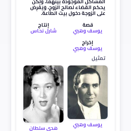
المشاكل الموجودة بينهما، ولكن
يحكم القضاء لصالح الزوج، وَيَفْرِض
على الزوجة دخول بيت الطاعة.
قصة
إنتاج
يوسف وهبي
شارل نحاس
إخراج
يوسف وهبي
تمثيل
يوسف وهبي
هدى سلطان