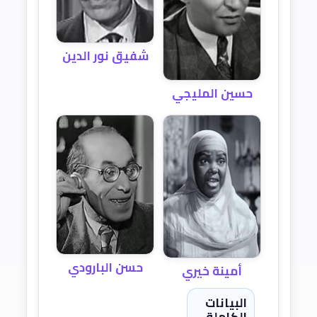
شفيق نور الدين
حسين المليجي
حسن البارودي
أمينة خيري
البيانات