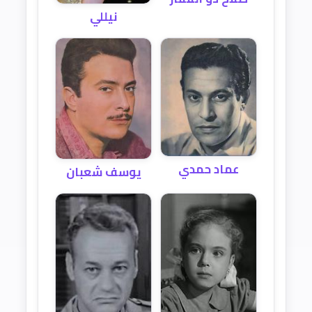
نيللي
عماد حمدي
يوسف شعبان