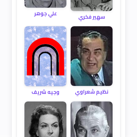
علي جوهر
سهير فخري
نظيم شعراوي
وجيه شريف