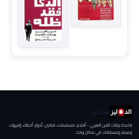
الدهليز
قاعدة بيانات الفن العربي - أفلام، مسلسلات، فنانين، أدوار، أخطاء، إفيهات
وميمز ومسابقات في مكان واحد.