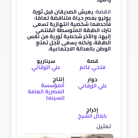
القصة:
يعيش الصديقان قبل ثورة
يوليو بمصر حياة متناقضة تمامًا:
فأحدهما شخصية انتهازية تسعى
لترك الطبقة المتوسطة المُنتمي
إليها، والآخر شخصية ثورية من نفس
الطبقة، ولكنه يسعى لأجل تمتع
الوطن بالعدالة الاجتماعية.
قصة
سيناريو
فتحي غانم
علي الزرقاني
إنتاج
حوار
المؤسسة
علي الزرقاني
المصرية العامة
للسينما
إخراج
كمال الشيخ
تمثيل