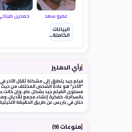
حمدين صباحي
عمرو سعد
البيانات
الكاملة...
رأي الدهليز
فيلم جيد يتطرق إلى مشكلة تَقَبُّل الآخر 
"الآخر" هو عادةً الشخص المختلف من حيث الد
مستوى الفيلم جيد بشكل عام، وإن كانت ب
بالسذاجة، كفكرة إنشاء مجمع للأديان، و
حنان في باريس عن طريق الحقيقة التخيلية.
منوعات (9)