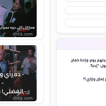
يلهم يوم، وإحنا كمان
ل: "إحنا".
ر إمتى وإزاي؟!