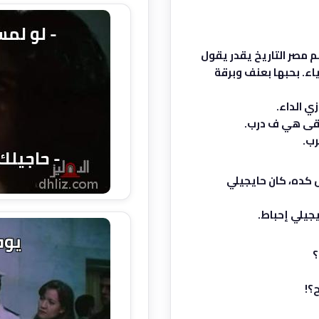
م مصر التاريخ يقدر يقول
اء. بحبها بعنف وبرقة
ي الداء.
بقى هي ف درب.
رب.
ش كده، كان حايجيلي
يجيلي إحباط.
؟
ح؟!