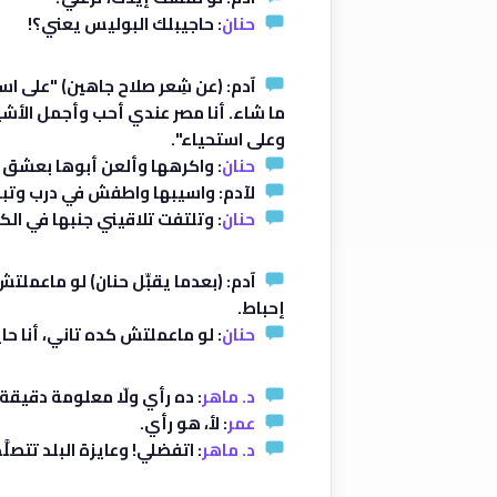
حنان
: حاجيبلك البوليس يعني؟!
آدم: (عن شِعر صلاح جاهين) "على اس
ما شاء. أنا مصر عندي أحب وأجمل الأشي
وعلى استحياء".
حنان
: واكرهها وألعن أبوها بعشق ز
لآدم: واسيبها واطفش في درب وت
حنان
: وتلتفت تلاقيني جنبها في الك
آدم: (بعدما يقبِّل حنان) لو ماعملت
إحباط.
حنان
: لو ماعملتش كده تاني، أنا حا
د. ماهر
: ده رأي ولّا معلومة دقيقة
عمر
: لأ، هو رأي.
د. ماهر
: اتفضلي! وعايزة البلد تتصلَّ