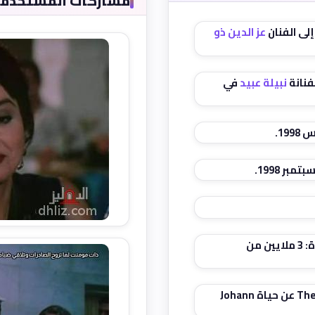
مشاركات المستخدمين (
إلى الفنان
عز الدين ذو
فنانة
نبيلة عبيد
في
تكلفة إقامة فرح آدم عند هرم سقارة: 3 ملايين من
عرض مشهد من فيلم The Great Waltz عن حياة Johann