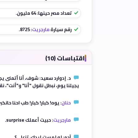
تعداد مصر حينها: 64 مليون.
رقم سيارة
مارجريت
: 8725.
اقتباسات (10)
د. إدوارد سعيد: شوف، أنا أتمنى يج
يجيلنا يوم، نبطل نقول "أنا" و"أنت"، نقو
حنان
: يوه! كبار! كبار! طب احنا حانكب
مارجريت
: حبيت أعملك surprise.
آدم: لو لمست إيدك، تزعلي؟