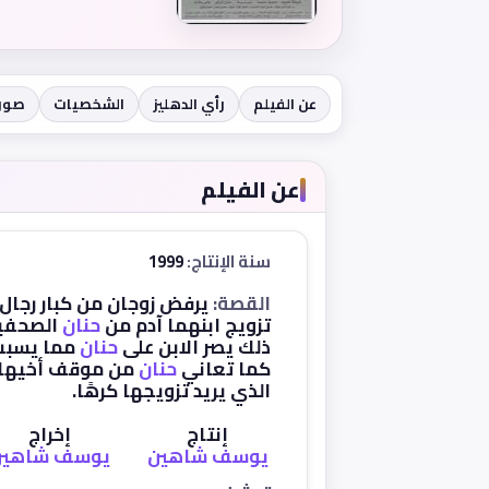
عن الفيلم
رأي الدهليز
الشخصيات
صور
عن الفيلم
سنة الإنتاج:
1999
القصة:
يرفض زوجان من كبار رجال
تزويج ابنهما آدم من
حنان
الصحفية
ذلك يصر الابن على
حنان
مما يسبب
كما تعاني
حنان
من موقف أخيها
الذي يريد تزويجها كرهًا.
إنتاج
إخراج
يوسف شاهين
يوسف شاهين