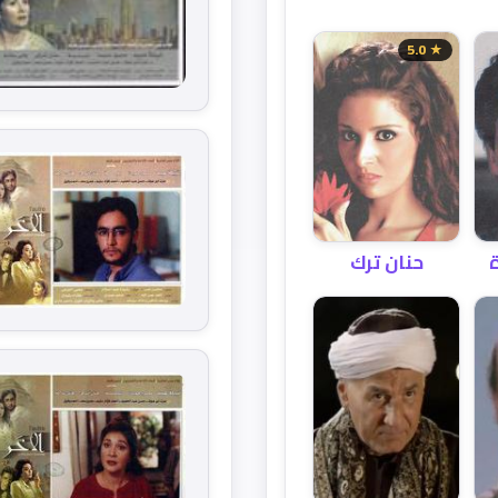
★ 5.0
حنان ترك