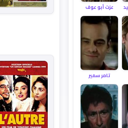
عزت أبو عوف
د
تامر سمير