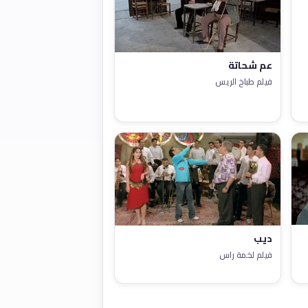
عم شحاتة
فيلم طباخ الريس
ديب
فيلم لخمة راس