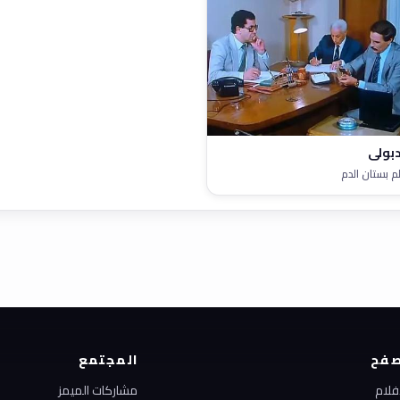
بولي
م بستان الدم
فح
المجتمع
أفلام
مشاركات الميمز