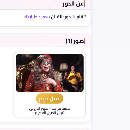
عن الدور
* قام بالدور: الفنان
سعيد طرابيك
صور (1)
عمل ميم
سعيد طرابيك
-
سهير الباروني
فول الصين العظيم