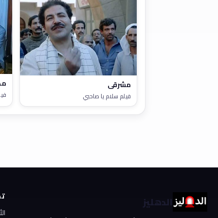
مد
مشرقي
فيل
فيلم سلام يا صاحبي
تص
الدهليز
ال