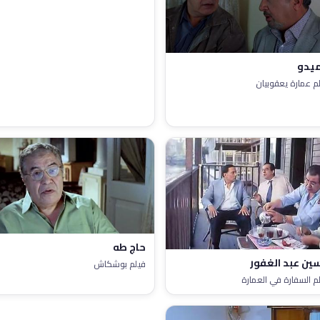
يدو
م عمارة يعقوبيان
حاج طه
ين عبد الغفور
فيلم بوشكاش
م السفارة في العمارة