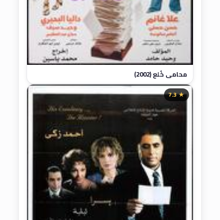
محامي خُلع (2002)
★ 7.3