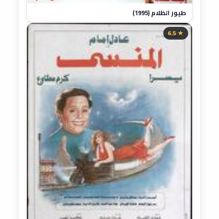
طيور الظلام (1995)
★ 6.5