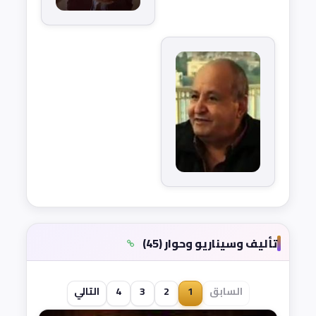
تأليف وسيناريو وحوار (45)
السابق
1
2
3
4
التالي