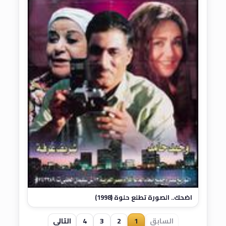
اضحك.. الصورة تطلع حلوة (1998)
السابق
1
2
3
4
التالي