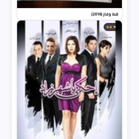
قط وفار (2016)
★ 6.6