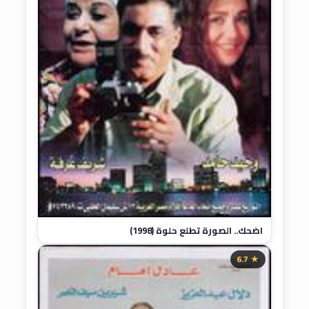
اضحك.. الصورة تطلع حلوة (1998)
★ 6.7