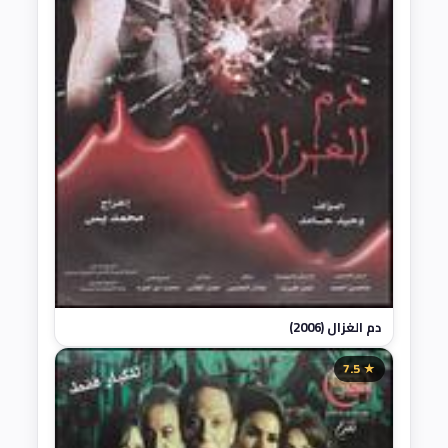
دم الغزال (2006)
★ 7.5