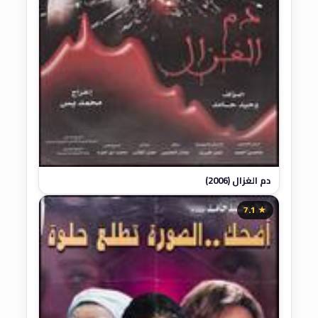
دم الغزال (2006)
★ 7.1