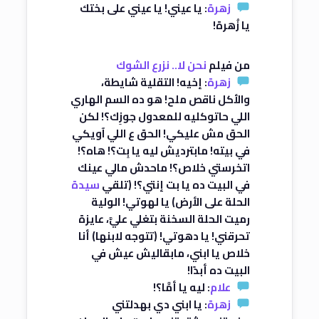
زهرة
: يا عيني! يا عيني على بختك
يا زُهرة!
من فيلم
نحن لا.. نزرع الشوك
زهرة
: إخيه! التقلية شايطة،
والأكل ناقص ملح! هو ده السم الهاري
اللي حاتوكليه للمعدول جوزِك؟! لكن
الحق مش عليكي! الحق ع اللي آويكي
في بيته! مابترديش ليه يا بِت؟! هاه؟!
اتخرستي خلاص؟! ماحدش مالي عينك
في البيت ده يا بت إنتي؟! (تلقي
سيدة
الحلة على الأرض) يا لهوتي! الولية
رميت الحلة السخنة بتغلي عليَّ، عايزة
تحرقني! يا دهوتي! (تتوجه لابنها) أنا
خلاص يا ابني، مابقاليش عيش في
البيت ده أبدًا!
علام
: ليه يا أمَّا؟!
زهرة
: يا ابني دي بهدلتني