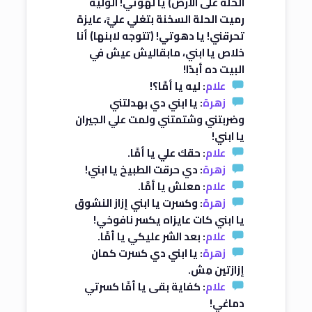
الحلة على الأرض) يا لهوتي! الولية
رميت الحلة السخنة بتغلي عليَّ، عايزة
تحرقني! يا دهوتي! (تتوجه لابنها) أنا
خلاص يا ابني، مابقاليش عيش في
البيت ده أبدًا!
علام
: ليه يا أمَّا؟!
زهرة
: يا ابني دي بهدلتني
وضربتني وشتمتني ولمت علي الجيران
يا ابني!
علام
: حقك علي يا أمَّا.
زهرة
: دي حرقت الطبيخ يا ابني!
علام
: معلش يا أمَّا.
زهرة
: وكسرت يا ابني إزاز النشوق
يا ابني كات عايزاه يكسر نافوخي!
علام
: بعد الشر عليكي يا أمَّا.
زهرة
: يا ابني دي كسرت كمان
إزازتين مِش.
علام
: كفاية بقى يا أمَّا كسرتي
دماغي!