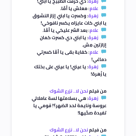
زهرة
: دي حرقت الطبيخ يا ابني!
علام
: معلش يا أمَّا.
زهرة
: وكسرت يا ابني إزاز النشوق
يا ابني كات عايزاه يكسر نافوخي!
علام
: بعد الشر عليكي يا أمَّا.
زهرة
: يا ابني دي كسرت كمان
إزازتين مِش.
علام
: كفاية بقى يا أمَّا كسرتي
دماغي!
زهرة
: يا عيني! يا عيني على بختك
يا زُهرة!
من فيلم
نحن لا.. نزرع الشوك
زهرة
: هي بسلامتها لسة عاملالي
عروسة ونايمة لحد الضهر؟! قومي يا
تفيدة صحِّيها!
من فيلم
نحن لا.. نزرع الشوك