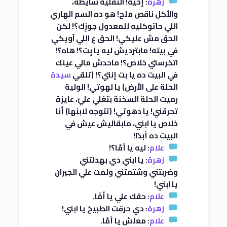
زهرة
: إخيه! التقلية شايطة،
والأكل ناقص ملح! هو ده السم الهاري
اللي حاتوكليه للمعدول جوزِك؟! لكن
الحق مش عليكي! الحق ع اللي آويكي
في بيته! مابترديش ليه يا بِت؟! هاه؟!
اتخرستي خلاص؟! ماحدش مالي عينك
في البيت ده يا بت إنتي؟! (تلقي
سيدة
الحلة على الأرض) يا لهوتي! الولية
رميت الحلة السخنة بتغلي عليَّ، عايزة
تحرقني! يا دهوتي! (تتوجه لابنها) أنا
خلاص يا ابني، مابقاليش عيش في
البيت ده أبدًا!
علام
: ليه يا أمَّا؟!
زهرة
: يا ابني دي بهدلتني
وضربتني وشتمتني ولمت علي الجيران
يا ابني!
علام
: حقك علي يا أمَّا.
زهرة
: دي حرقت الطبيخ يا ابني!
علام
: معلش يا أمَّا.