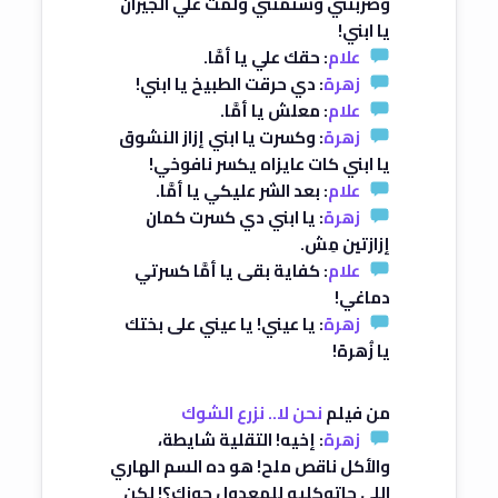
وضربتني وشتمتني ولمت علي الجيران
يا ابني!
علام
: حقك علي يا أمَّا.
زهرة
: دي حرقت الطبيخ يا ابني!
علام
: معلش يا أمَّا.
زهرة
: وكسرت يا ابني إزاز النشوق
يا ابني كات عايزاه يكسر نافوخي!
علام
: بعد الشر عليكي يا أمَّا.
زهرة
: يا ابني دي كسرت كمان
إزازتين مِش.
علام
: كفاية بقى يا أمَّا كسرتي
دماغي!
زهرة
: يا عيني! يا عيني على بختك
يا زُهرة!
من فيلم
نحن لا.. نزرع الشوك
زهرة
: إخيه! التقلية شايطة،
والأكل ناقص ملح! هو ده السم الهاري
اللي حاتوكليه للمعدول جوزِك؟! لكن