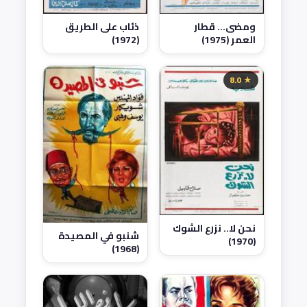
ومضى... قطار
ذئاب على الطريق
العمر (1975)
(1972)
★ 8.0
نحن لا.. نزرع الشوك
شنبو في المصيدة
(1970)
(1968)