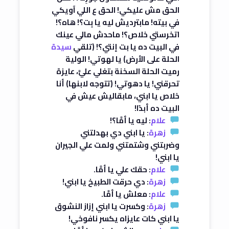
الحق مش عليكي! الحق ع اللي آويكي
في بيته! مابترديش ليه يا بِت؟! هاه؟!
اتخرستي خلاص؟! ماحدش مالي عينك
في البيت ده يا بت إنتي؟! (تلقي
سيدة
الحلة على الأرض) يا لهوتي! الولية
رميت الحلة السخنة بتغلي عليَّ، عايزة
تحرقني! يا دهوتي! (تتوجه لابنها) أنا
خلاص يا ابني، مابقاليش عيش في
البيت ده أبدًا!
علام
: ليه يا أمَّا؟!
زهرة
: يا ابني دي بهدلتني
وضربتني وشتمتني ولمت علي الجيران
يا ابني!
علام
: حقك علي يا أمَّا.
زهرة
: دي حرقت الطبيخ يا ابني!
علام
: معلش يا أمَّا.
زهرة
: وكسرت يا ابني إزاز النشوق
يا ابني كات عايزاه يكسر نافوخي!