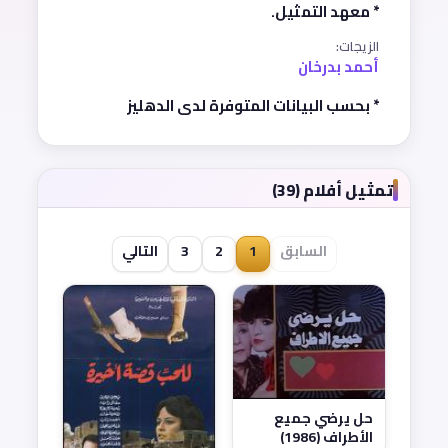
* معهد التمثيل.
الزيجات:
أحمد بدرخان
* بحسب البيانات المتوفرة لدى الدهليز
تمثيل أفلام (39)
السابق
1
2
3
التالي
حل يرضي جميع
الأطراف (1986)