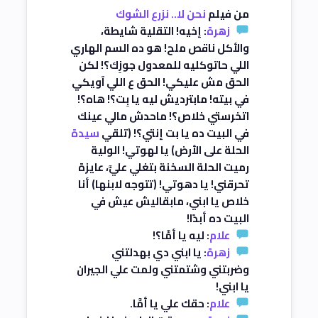
من فيلم
نحن لا.. نزرع الشوك
زهرة
: إخيه! التقلية شايطة،
والأكل ناقص ملح! هو ده السم الهاري
اللي حاتوكليه للمعدول جوزِك؟! لكن
الحق مش عليكي! الحق ع اللي آويكي
في بيته! مابترديش ليه يا بِت؟! هاه؟!
اتخرستي خلاص؟! ماحدش مالي عينك
في البيت ده يا بت إنتي؟! (تلقي
سيدة
الحلة على الأرض) يا لهوتي! الولية
رميت الحلة السخنة بتغلي عليَّ، عايزة
تحرقني! يا دهوتي! (تتوجه لابنها) أنا
خلاص يا ابني، مابقاليش عيش في
البيت ده أبدًا!
علام
: ليه يا أمَّا؟!
زهرة
: يا ابني دي بهدلتني
وضربتني وشتمتني ولمت علي الجيران
يا ابني!
علام
: حقك علي يا أمَّا.