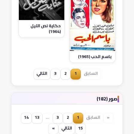
حكاية نص الليل
(1964)
باسم الحب (1965)
السابق
1
2
3
التالي
صور (182)
«
السابق
1
2
3
...
13
14
15
التالي
»