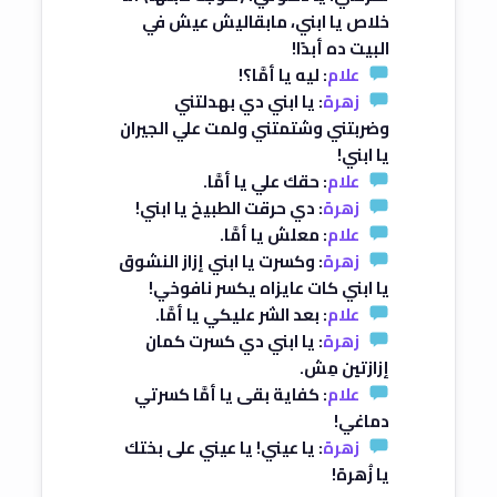
خلاص يا ابني، مابقاليش عيش في
البيت ده أبدًا!
علام
: ليه يا أمَّا؟!
زهرة
: يا ابني دي بهدلتني
وضربتني وشتمتني ولمت علي الجيران
يا ابني!
علام
: حقك علي يا أمَّا.
زهرة
: دي حرقت الطبيخ يا ابني!
علام
: معلش يا أمَّا.
زهرة
: وكسرت يا ابني إزاز النشوق
يا ابني كات عايزاه يكسر نافوخي!
علام
: بعد الشر عليكي يا أمَّا.
زهرة
: يا ابني دي كسرت كمان
إزازتين مِش.
علام
: كفاية بقى يا أمَّا كسرتي
دماغي!
زهرة
: يا عيني! يا عيني على بختك
يا زُهرة!