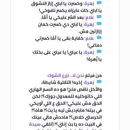
زهرة
: وكسرت يا ابني إزاز النشوق
يا ابني كات عايزاه يكسر نافوخي!
علام
: بعد الشر عليكي يا أمَّا.
زهرة
: يا ابني دي كسرت كمان
إزازتين مِش.
علام
: كفاية بقى يا أمَّا كسرتي
دماغي!
زهرة
: يا عيني! يا عيني على بختك
يا زُهرة!
من فيلم
نحن لا.. نزرع الشوك
زهرة
: إخيه! التقلية شايطة،
والأكل ناقص ملح! هو ده السم الهاري
اللي حاتوكليه للمعدول جوزِك؟! لكن
الحق مش عليكي! الحق ع اللي آويكي
في بيته! مابترديش ليه يا بِت؟! هاه؟!
اتخرستي خلاص؟! ماحدش مالي عينك
في البيت ده يا بت إنتي؟! (تلقي
سيدة