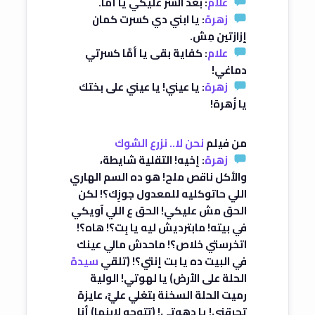
علام
: بعد الشر عليكي يا أمَّا.
زهرة
: يا ابني دي كسرت كمان
إزازتين مِش.
علام
: كفاية بقى يا أمَّا كسرتي
دماغي!
زهرة
: يا عيني! يا عيني على بختك
يا زُهرة!
من فيلم
نحن لا.. نزرع الشوك
زهرة
: إخيه! التقلية شايطة،
والأكل ناقص ملح! هو ده السم الهاري
اللي حاتوكليه للمعدول جوزِك؟! لكن
الحق مش عليكي! الحق ع اللي آويكي
في بيته! مابترديش ليه يا بِت؟! هاه؟!
اتخرستي خلاص؟! ماحدش مالي عينك
في البيت ده يا بت إنتي؟! (تلقي
سيدة
الحلة على الأرض) يا لهوتي! الولية
رميت الحلة السخنة بتغلي عليَّ، عايزة
تحرقني! يا دهوتي! (تتوجه لابنها) أنا