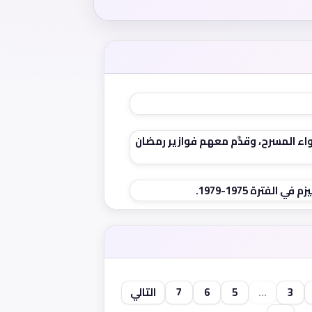
ء المسرح، وقدَّم معهم فوازير رمضان
لفترة 1975-1979.
3
...
5
6
7
التالي