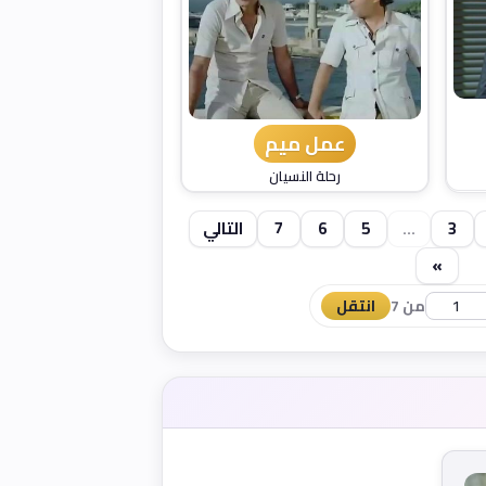
عمل ميم
رحلة النسيان
3
...
5
6
7
التالي
»
من 7
انتقل