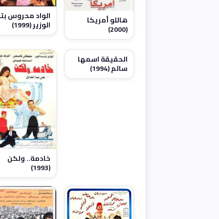
الواد محروس بتا
هاللو أمريكا
الوزير (1999)
(2000)
الحقيقة اسمها
سالم (1994)
خادمة.. ولكن
(1993)