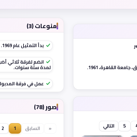
منوعات (3)
بدأ التمثيل عام 1969.
انضم لفرقة ثلاثي أضوا
لمدة ستة سنوات.
امعة القاهرة، 1961.
عمل في فرقة المدبوليزم في ا
صور (78)
5
التالي
«
السابق
1
2