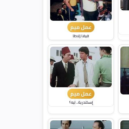
عمل ميم
فيفا زلاطا
عمل ميم
إسكندرية.. ليه؟