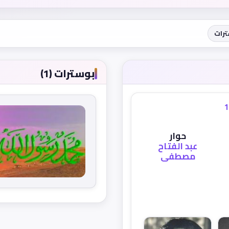
رات
بوسترات (1)
1
حوار
عبد الفتاح
مصطفى