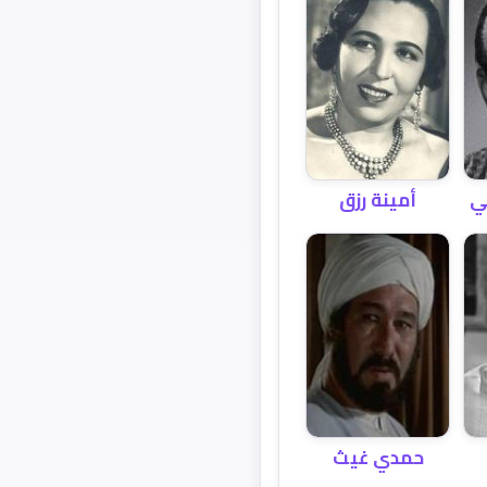
ي
أمينة رزق
حمدي غيث