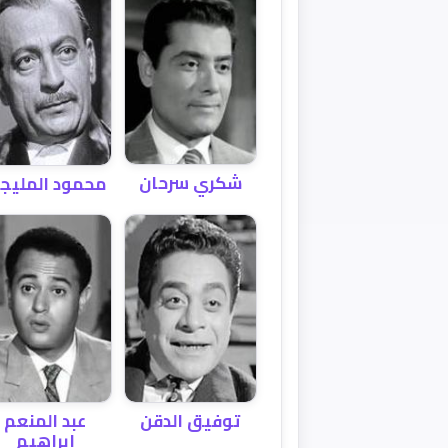
شكري سرحان
محمود المليج
توفيق الدقن
عبد المنعم
إبراهيم