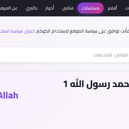
ت
أفلام
مسلسلات
فنانين
أدوار
جاليري
عن الموق
فأنت توافق على سياسة الموقع لاستخدام الكوكيز.
(عرض سياسة استخدا
 رسول الله 1
llah