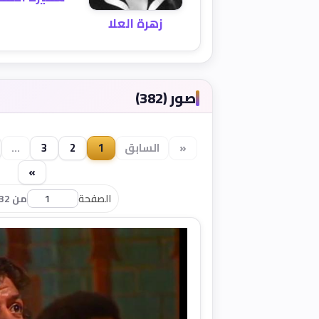
زهرة العلا
صور (382)
«
السابق
1
2
3
...
»
الصفحة
من 32