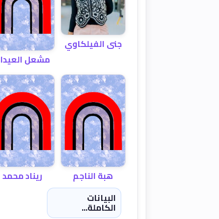
جنى الفيلكاوي
مشعل العيدا
هبة الناجم
ريناد محمد
البيانات
الكاملة...