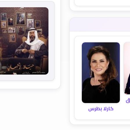
ق
كارلا بطرس