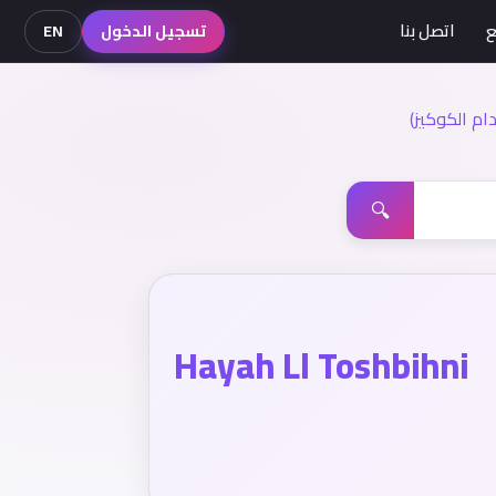
ع
اتصل بنا
تسجيل الدخول
EN
م الكوكيز)
🔍
Hayah Ll Toshbihni