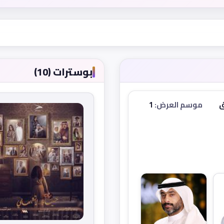
بوسترات (10)
ق
موسم العرض:
1