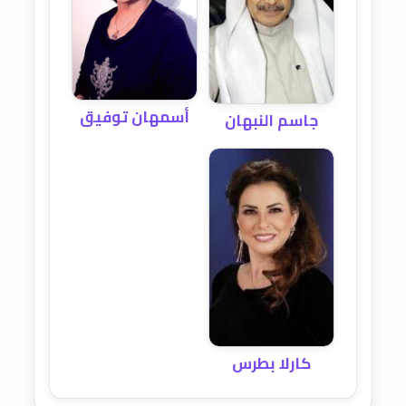
أسمهان توفيق
جاسم النبهان
كارلا بطرس