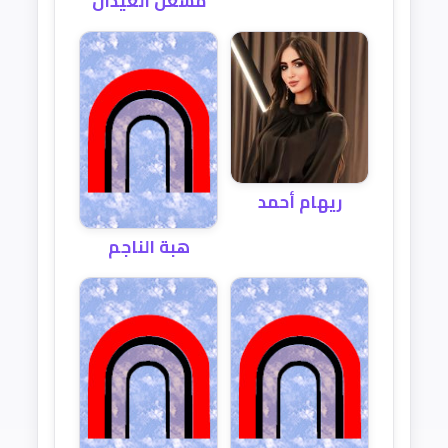
مشعل العيدان
ريهام أحمد
هبة الناجم