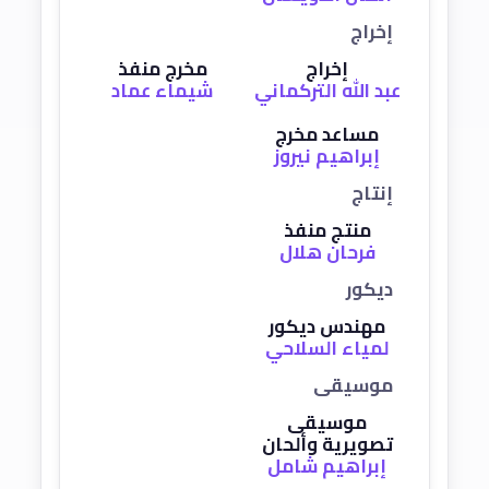
إخراج
إخراج
مخرج منفذ
عبد الله التركماني
شيماء عماد
مساعد مخرج
إبراهيم نيروز
إنتاج
منتج منفذ
فرحان هلال
ديكور
مهندس ديكور
لمياء السلاحي
موسيقى
موسيقى
تصويرية وألحان
إبراهيم شامل