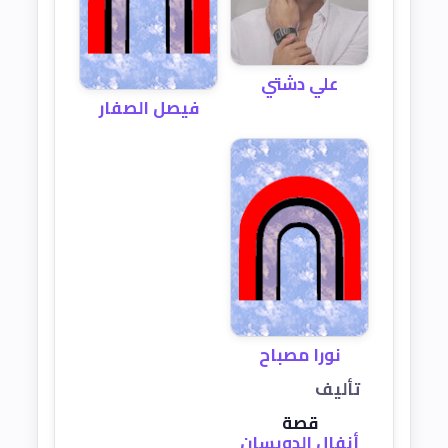
علي دشتي
فيصل الصفار
نورا مصباح
تأليف
قصة
أنفال الدويسان