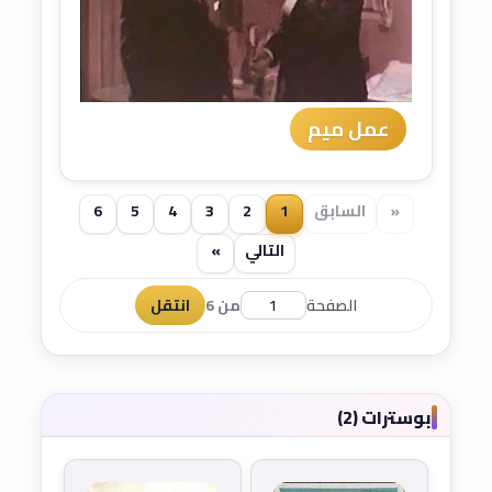
عمل ميم
«
السابق
1
2
3
4
5
6
التالي
»
الصفحة
من 6
انتقل
بوسترات (2)