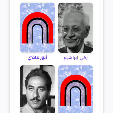
أنور ماضي
زكي إبراهيم