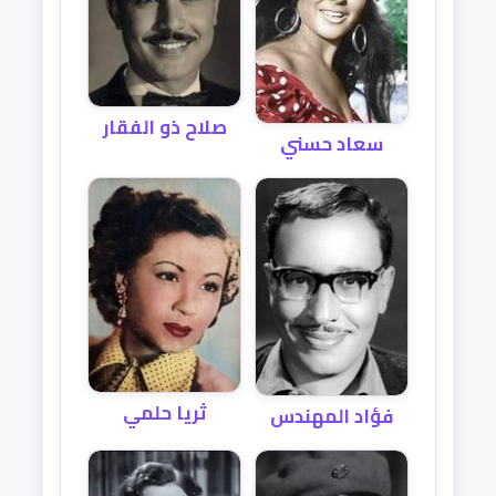
صلاح ذو الفقار
سعاد حسني
ثريا حلمي
فؤاد المهندس