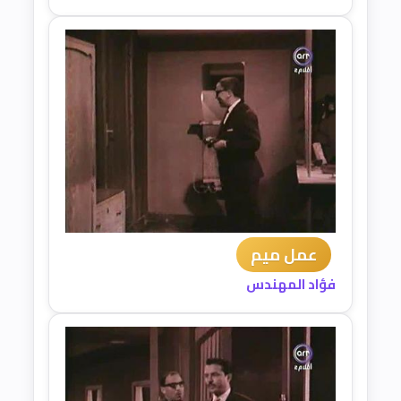
عمل ميم
فؤاد المهندس