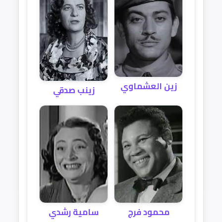
زين العشماوي
زينب صدقي
سامية رشدي
محمود فرج