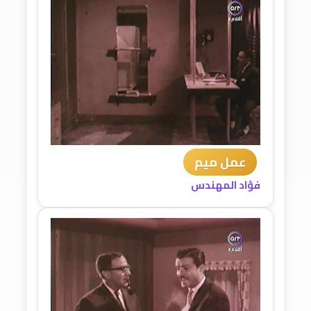
عمل ميم
فؤاد المهندس