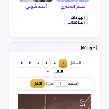
أحمد شوقي
صلاح المصري
البيانات
الكاملة...
صور (68)
«
السابق
1
2
3
4
5
6
التالي
»
الصفحة
من 6
انتقل