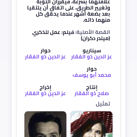
علاقتهما بسرعة، فيقرران التوبة
وتغيير الطريق، على اتفاق أن يلتقيا
بعد بضعة أشهر عندما يحقق كل
منهما ذاته.
القصة الأصلية:
فيلم: عمل للذكري
(ميلدر دكران)
سيناريو
حوار
عز الدين ذو الفقار
عز الدين ذو الفقار
حوار
محمد أبو يوسف
إنتاج
إخراج
صلاح ذو الفقار
عز الدين ذو الفقار
تمثيل