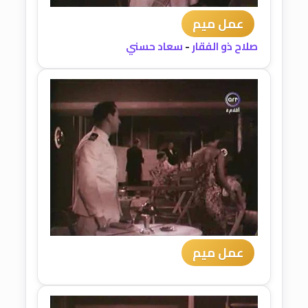
عمل ميم
صلاح ذو الفقار
-
سعاد حسني
عمل ميم