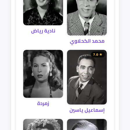
نادية رياض
محمد الكحلاوي
★ 7.0
زمردة
إسماعيل ياسين