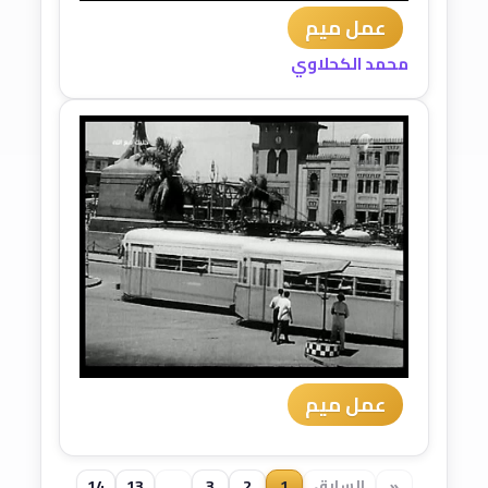
عمل ميم
محمد الكحلاوي
عمل ميم
«
السابق
1
2
3
...
13
14