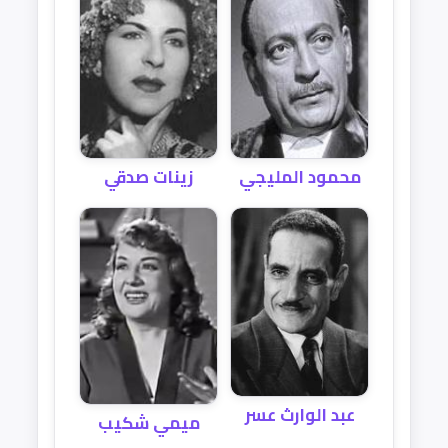
محمود المليجي
زينات صدقي
عبد الوارث عسر
ميمي شكيب