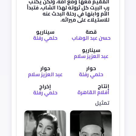
المُقيم معها ومع أمه، ولكن يكتب
رب البيت كل ثروته لهذا الشاب. فتبدأ
الأم وابنها في رحلة البحث عنه
للاستيلاء على ميراثه.
قصة
سيناريو
حسن عبد الوهاب
حلمي رفلة
سيناريو
عبد العزيز سلام
حوار
حوار
حلمي رفلة
عبد العزيز سلام
إنتاج
إخراج
أفلام القاهرة
حلمي رفلة
تمثيل