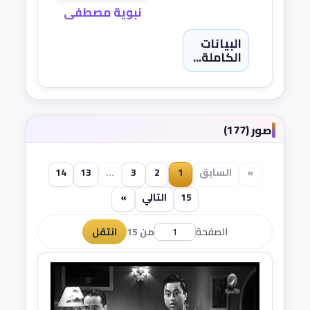
نبوية مصطفى
البيانات
الكاملة...
صور (177)
«
السابق
1
2
3
...
13
14
15
التالي
»
الصفحة
من 15
انتقل