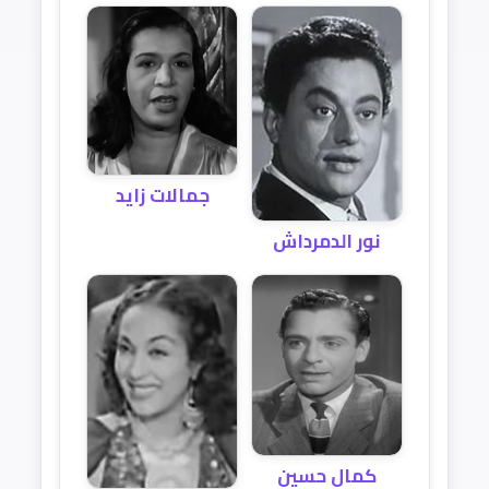
جمالات زايد
نور الدمرداش
كمال حسين