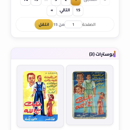
15
التالي
»
الصفحة
من 15
انتقل
بوسترات (3)