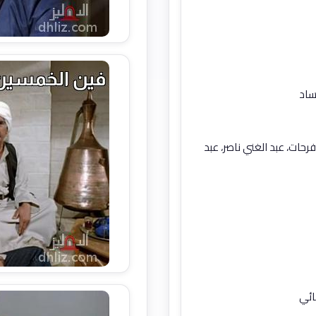
ساد
حات، عبد الغني ناصر، عبد
مائي