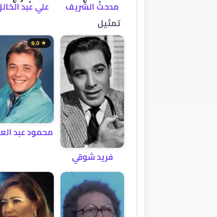
مدحت الشريف
علي عبد الخال
تمثيل
★ 9.0
محمود عبد العز
فريد شوقي