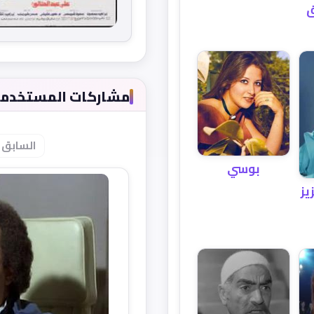
ق
مشاركات المستخدمين (
السابق
بوسي
يز