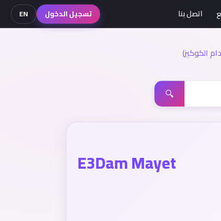
ع
اتصل بنا
تسجيل الدخول
EN
م الكوكيز)
🔍
E3Dam Mayet