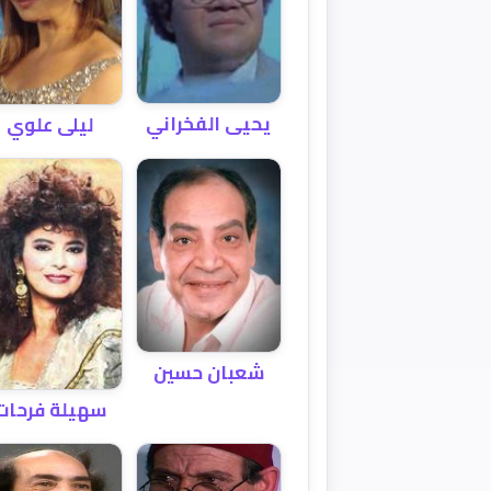
يحيى الفخراني
ليلى علوي
شعبان حسين
سهيلة فرحات