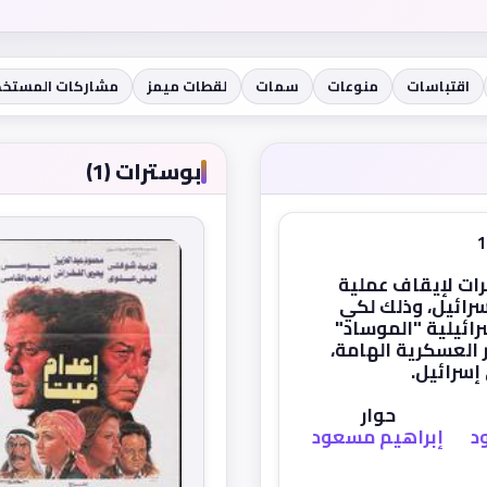
اقتباسات
منوعات
سمات
لقطات ميمز
مشاركات المستخد
بوسترات (1)
ات لإيقاف عملية
رائيل، وذلك لكي
ائيلية "الموساد"
العسكرية الهامة،
إسرائيل.
حوار
د
إبراهيم مسعود