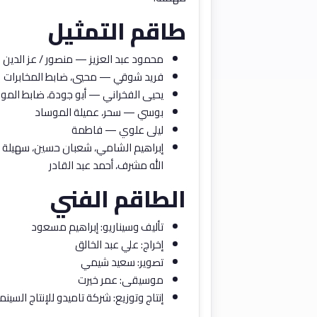
طاقم التمثيل
محمود عبد العزيز — منصور / عز الدين
فريد شوقي — محيي، ضابط المخابرات
يحيى الفخراني — أبو جودة، ضابط المو
بوسي — سحر، عميلة الموساد
ليلى علوي — فاطمة
إبراهيم الشامي، شعبان حسين، سهيلة فر
الله مشرف، أحمد عبد القادر
الطاقم الفني
تأليف وسيناريو: إبراهيم مسعود
إخراج: علي عبد الخالق
تصوير: سعيد شيمي
موسيقى: عمر خيرت
إنتاج وتوزيع: شركة تاميدو للإنتاج السين