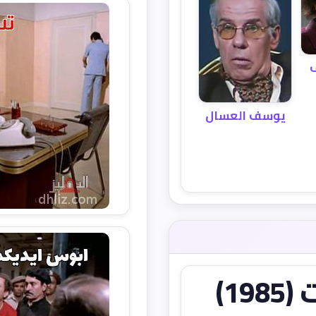
ف
يوسف العسال
1)