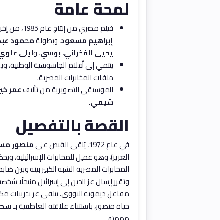
لمحة عامة
فيلم مصري من إنتاج عام 1985، من إخراج
إبراهيم مسعود
، وبطولة
محمود عبد 
يحيى الفخراني
،
بوسي
، و
ليلى علوي
ينتمي إلى أفلام الجاسوسية الوطنية، و
ملفات المخابرات المصرية.
الموسيقى التصويرية من تأليف
عمر خي
شيمي
.
القصة بالتفصيل
في عام 1972، يُلقى القبض على
منصور مسا
العزيز)، وهو عميل للمخابرات الإسرائيلية، ويح
المخابرات المصرية الشبه الكبير بينه وبين ض
وتقرر إرسال عز الدين إلى إسرائيل منتحلًا ش
مفاعل ديمونة النووي. يتلقى عز تدريبات م
حياة منصور، باستثناء علاقته العاطفية بـ
سحر
مهمته.