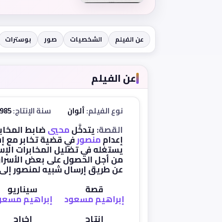
عن الفيلم
الشخصيات
صور
بوسترات
عن الفيلم
نوع الفيلم:
ألوان
سنة الإنتاج:
1985
القصة:
يتدخَّل
محيي
ضابط المخابر
إعدام
منصور
في قضية تخابر مع إس
يستغله في تضليل المخابرات الإسر
من أجل الحصول على بعض الأسرار 
عن طريق إرسال شبيه لمنصور إلى 
قصة
سيناريو
إبراهيم مسعود
إبراهيم مسعو
إنتاج
إخراج