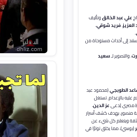
علي عبد الخالق
وتأليف
العزيز
،
فريد شوقي
،
.
يستند إلى أحداث مستوحاة من
رت
، والتصوير لـ
سعيد
عد الطوبجي
(محمود عبد
كم عليه بالإعدام. تستغل
ابط مصري يُدعى
عز الدين
،
خصية منصور، بهدف كشف أسرار
كثفة ويتعلم كل شيء عن
(بوسي)، مما يخلق توترًا في