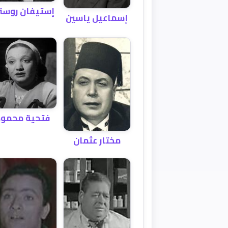
إستيفان روست
إسماعيل ياسين
فتحية محمود
مختار عثمان