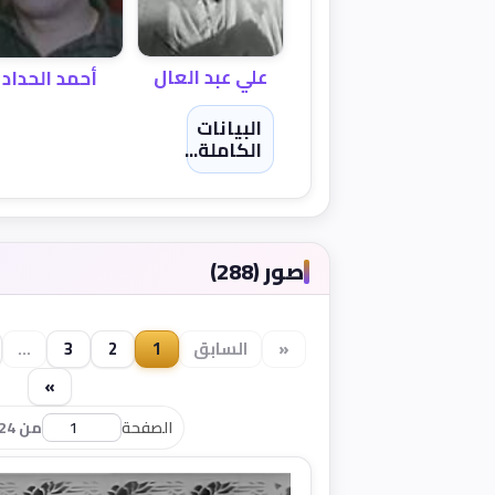
علي عبد العال
أحمد الحداد
البيانات
الكاملة...
صور (288)
«
السابق
1
2
3
...
»
الصفحة
من 24