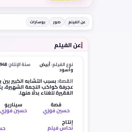
عن الفيلم
صور
بوسترات
عن الفيلم
نوع الفيلم:
أبيض
سنة الإنتاج:
1948
وأسود
القصة:
بسبب التشابه الكبير بين
عجرفة كواكب النجمة الشهيرة، يتم
الفقيرة للغناء بدلًا منها.
قصة
سيناريو
حسين فوزي
حسين فوزي
إنتاج
نحاس فيلم
حس