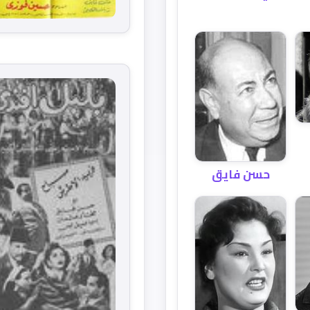
حسن فايق