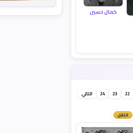
كمال حسين
22
23
24
التالي
انتقل