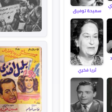
ي
سميحة توفيق
ثريا فخري