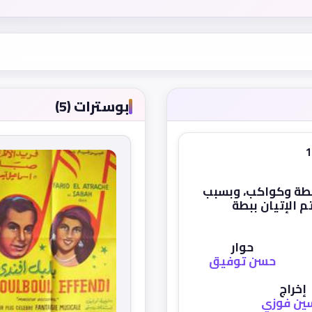
بوسترات (5)
 بطة وكواكب، وبسبب
 الإتيان ببطة
حوار
حسن توفيق
إخراج
ين فوزي