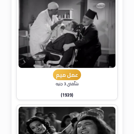
عمل ميم
سَلِّفني 3 جنيه
(1939)