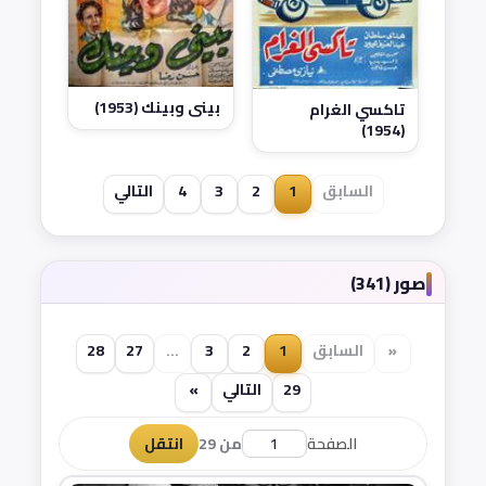
بيني وبينك (1953)
تاكسي الغرام
(1954)
السابق
1
2
3
4
التالي
صور (341)
«
السابق
1
2
3
...
27
28
29
التالي
»
الصفحة
من 29
انتقل