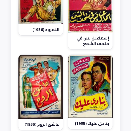
النمرود (1956)
إسماعيل يس في
متحف الشمع
(1956)
بنادي عليك (1955)
عاشق الروح (1955)