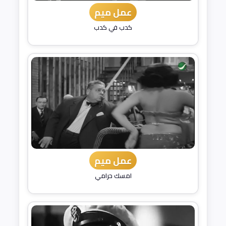
عمل ميم
كدب في كدب
عمل ميم
امسك حرامي