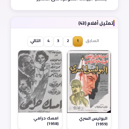
تمثيل أفلام (43)
السابق
1
2
3
4
التالي
امسك حرامي
البوليس السري
(1958)
(1959)