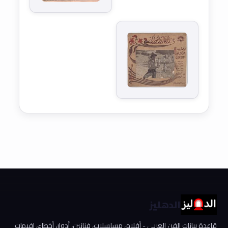
الدهليز
قاعدة بيانات الفن العربي - أفلام، مسلسلات، فنانين، أدوار، أخطاء، إفيهات