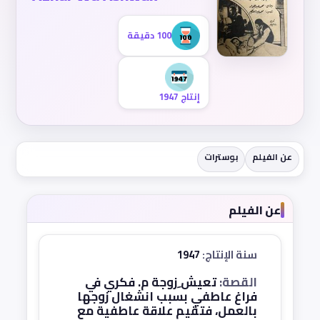
100 دقيقة
إنتاج 1947
عن الفيلم
بوسترات
عن الفيلم
سنة الإنتاج:
1947
القصة:
تعيش ِزوجة م. فكري في
فراغ عاطفي بسبب انشغال زوجها
بالعمل، فتقيم علاقة عاطفية مع