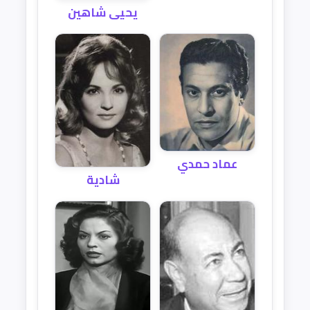
يحيى شاهين
عماد حمدي
شادية