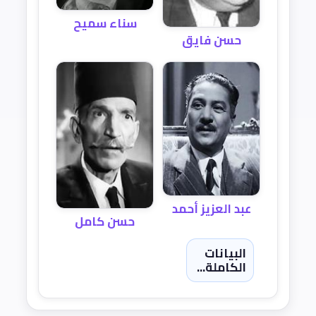
سناء سميح
حسن فايق
عبد العزيز أحمد
حسن كامل
البيانات
الكاملة...