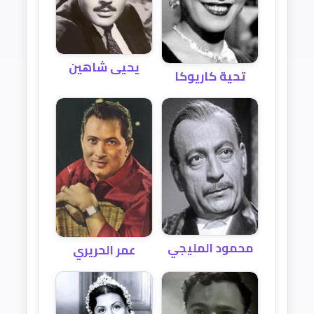
يحيى شاهين
تحية كاريوكا
محمود المليجي
عمر الحريري