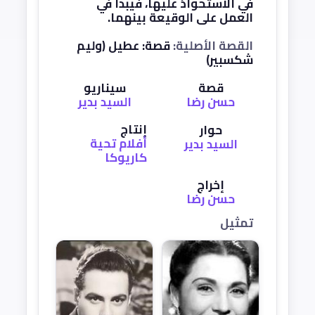
في الاستحواذ عليها، فيبدأ في
العمل على الوقيعة بينهما.
القصة الأصلية:
قصة: عطيل (وليم
شكسبير)
قصة
سيناريو
حسن رضا
السيد بدير
إنتاج
حوار
أفلام تحية
السيد بدير
كاريوكا
إخراج
حسن رضا
تمثيل