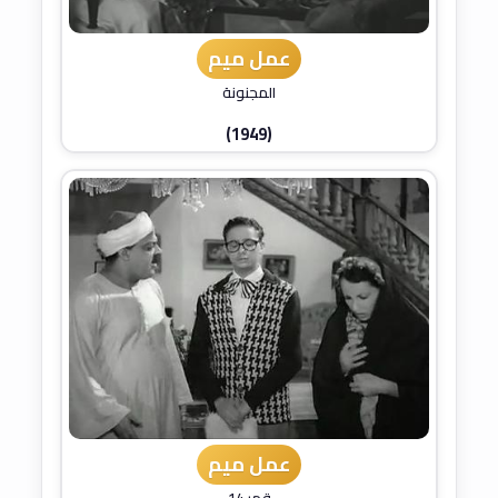
عمل ميم
المجنونة
(1949)
عمل ميم
قمر 14