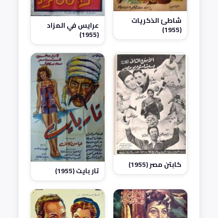
شاطئ الذكريات
عرايس في المزاد
(1955)
(1955)
كابتن مصر (1955)
تار بايت (1955)