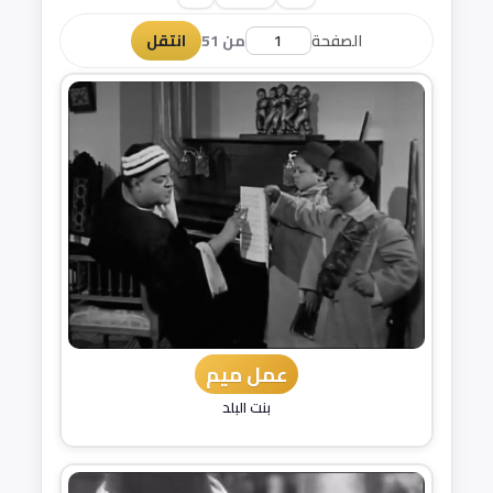
الصفحة
من 51
انتقل
عمل ميم
بنت البلد