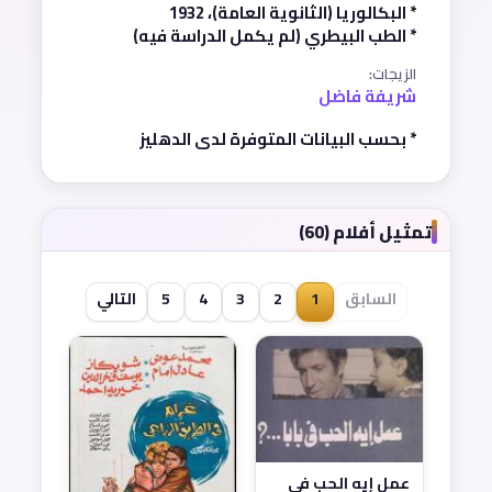
* البكالوريا (الثانوية العامة)، 1932
* الطب البيطري (لم يكمل الدراسة فيه)
الزيجات:
شريفة فاضل
* بحسب البيانات المتوفرة لدى الدهليز
تمثيل أفلام (60)
السابق
1
2
3
4
5
التالي
عمل إيه الحب في