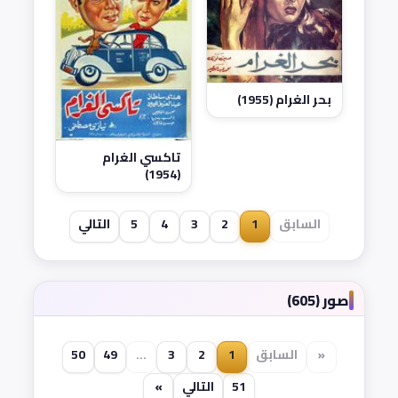
بحر الغرام (1955)
تاكسي الغرام
(1954)
السابق
1
2
3
4
5
التالي
صور (605)
«
السابق
1
2
3
...
49
50
51
التالي
»