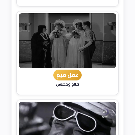
عمل ميم
فالح ومحتاس