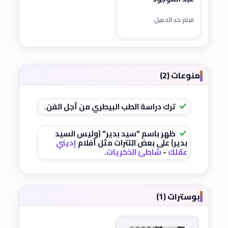
فيلم خد الجميل
منوعات (2)
ترك دراسة الطب البيطري من أجل الفن.
ظهر باسم "سيد بدير" (وليس السيد
بدير) على بعض التترات مثل أفلام
إديني
عقلك
-
شاطئ الذكريات
.
بوسترات (1)