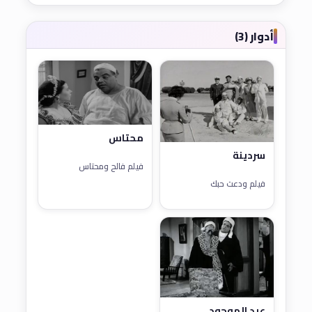
أدوار (3)
محتاس
سردينة
فيلم فالح ومحتاس
فيلم ودعت حبك
عبد الموجود