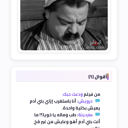
أقوال (1)
من فيلم
ودعت حبك
درويش
: أنا باستغرب إزاي بني آدم
يعيش بكلية واحدة.
سردينة
: طب وماله يا خويا؟! ما
أنت بني آدم أهو وعايش من غير مُخ