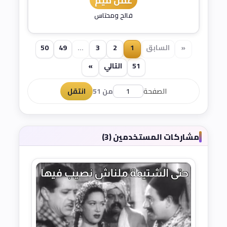
عمل ميم
فالح ومحتاس
«
السابق
1
2
3
...
49
50
51
التالي
»
الصفحة
من 51
انتقل
مشاركات المستخدمين (3)