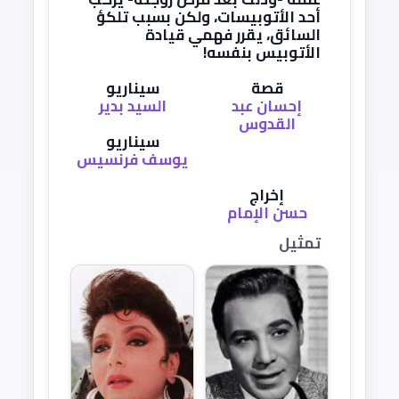
أحد الأتوبيسات، ولكن بسبب تلكؤ
السائق، يقرر فهمي قيادة
الأتوبيس بنفسه!
قصة
سيناريو
إحسان عبد
السيد بدير
القدوس
سيناريو
يوسف فرنسيس
إخراج
حسن الإمام
تمثيل