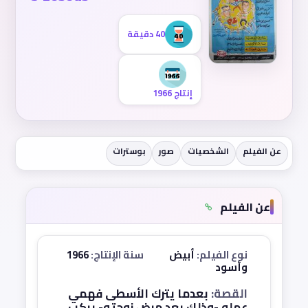
40 دقيقة
إنتاج 1966
عن الفيلم
الشخصيات
صور
بوسترات
عن الفيلم
نوع الفيلم:
أبيض
سنة الإنتاج:
1966
وأسود
القصة:
بعدما يترك الأسطى فهمي
عمله -وذلك بعد مرض زوجته- يركب