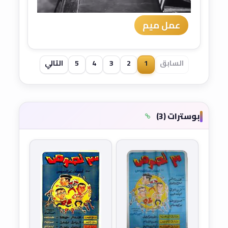
عمل ميم
السابق
1
2
3
4
5
التالي
بوسترات (3)