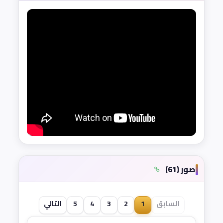
صور (61)
السابق
1
2
3
4
5
التالي