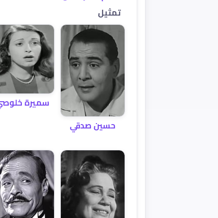
تمثيل
سميرة خلوص
حسين صدقي