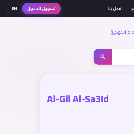
ع
اتصل بنا
تسجيل الدخول
EN
م الكوكيز)
🔍
Al-Gil Al-Sa3Id