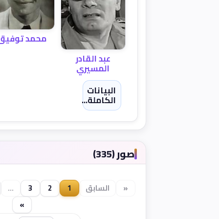
محمد توفيق
عبد القادر
المسيري
البيانات
الكاملة...
صور (335)
«
السابق
1
2
3
...
»