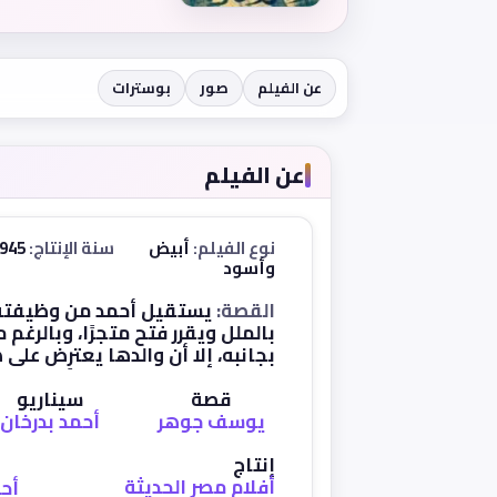
عن الفيلم
صور
بوسترات
عن الفيلم
نوع الفيلم:
أبيض
سنة الإنتاج:
1945
وأسود
القصة:
يستقيل أحمد من وظيفته
بالملل ويقرر فتح متجرًا، وبالرغ
بجانبه، إلا أن والدها يعترِض على
قصة
سيناريو
يوسف جوهر
أحمد بدرخان
إنتاج
أفلام مصر الحديثة
أحم