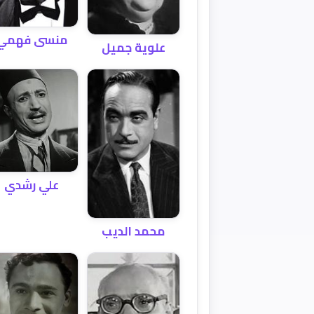
منسى فهمي
علوية جميل
علي رشدي
محمد الديب