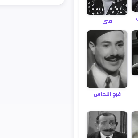
منى
فرج النحاس