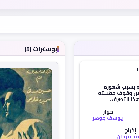
بوسترات (5)
 بسبب شعوره
م من وقوف خطيبته
 هذا التصرف.
حوار
يوسف جوهر
إخراج
د بدرخان