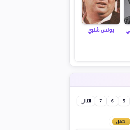
ي
يونس شلبي
5
6
7
التالي
انتقل