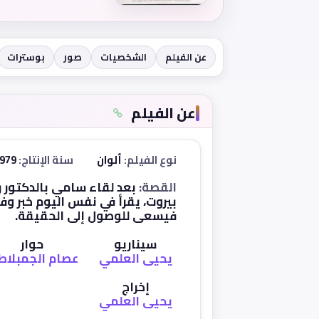
عن الفيلم
الشخصيات
صور
بوسترات
عن الفيلم
نوع الفيلم:
ألوان
سنة الإنتاج:
1979
القصة:
بعد لقاء سامي بالدكتور 
بيروت، يقرأ في نفس اليوم خبر وف
فيسعى للوصول إلى الحقيقة.
سيناريو
حوار
يحيى العلمي
عصام الجمبلا
إخراج
يحيى العلمي