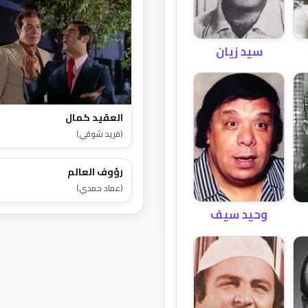
سيد زيان
العقيد كمال
(فريد شوقي)
رؤوف العالم
(عماد حمدي)
وحيد سيف