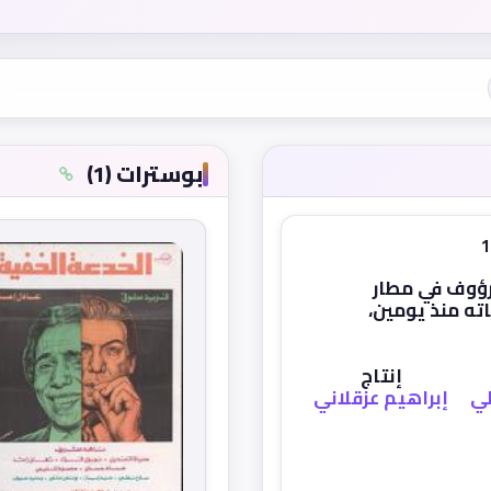
بوسترات (1)
رؤوف في مطار
اته منذ يومين،
إنتاج
طي
إبراهيم عزقلاني