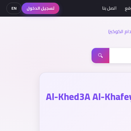
قع
اتصل بنا
تسجيل الدخول
EN
م الكوكيز)
🔍
Al-Khed3A Al-Khafe