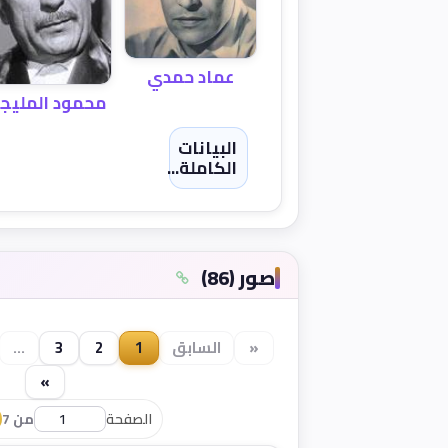
عماد حمدي
محمود المليج
البيانات
الكاملة...
صور (86)
«
السابق
1
2
3
...
»
الصفحة
من 7