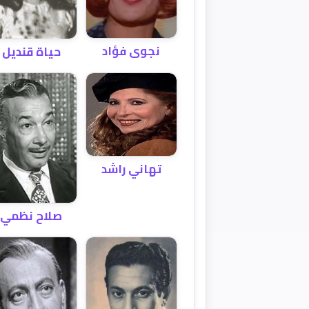
نجوى فؤاد
حياة قنديل
تهاني راشد
صلاح نظمي