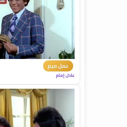
عمل ميم
عادل إمام