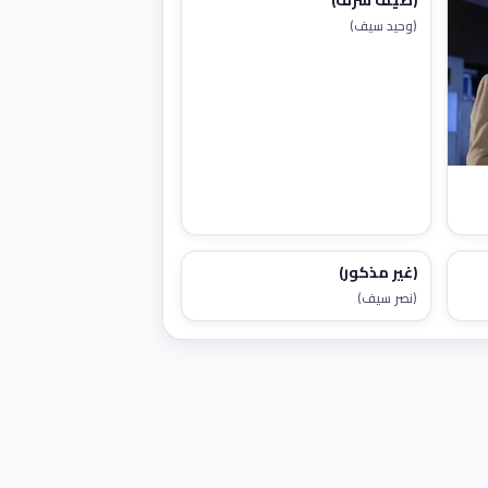
(ضيف شرف)
(وحيد سيف)
(غير مذكور)
(نصر سيف)