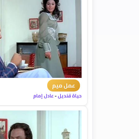
عمل ميم
حياة قنديل
-
عادل إمام