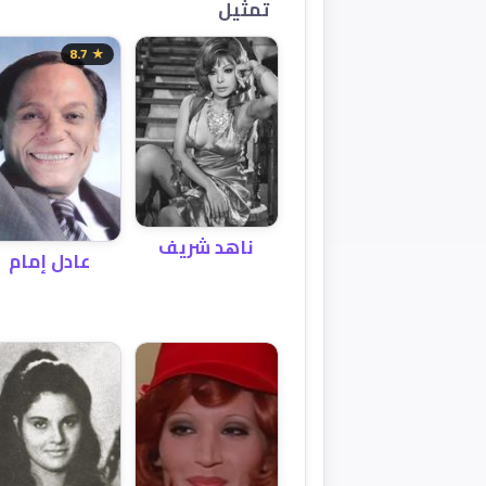
تمثيل
★ 8.7
ناهد شريف
عادل إمام