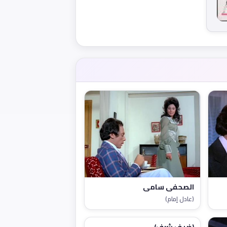
الصحفى سامي
(عادل إمام)