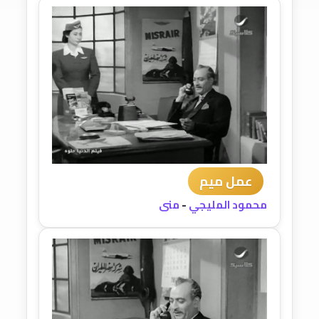
عمل ميم
محمود المليجي
-
منى