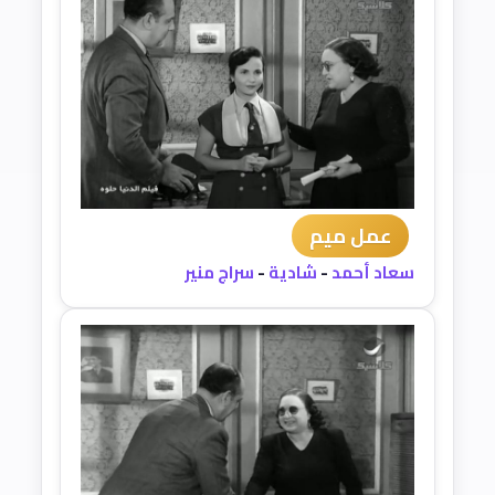
عمل ميم
سعاد أحمد
-
شادية
-
سراج منير