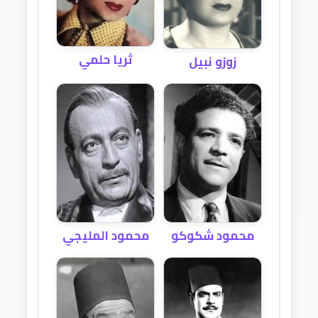
ثريا حلمي
زوزو نبيل
محمود شكوكو
محمود المليجي