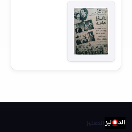
الدهليز