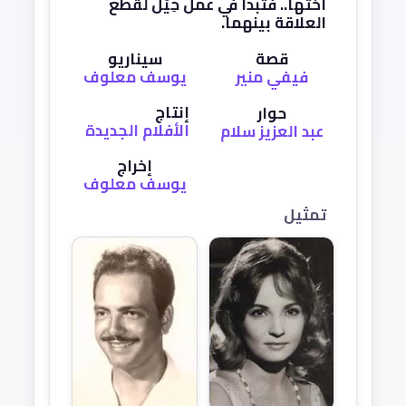
أختها.. فتبدأ في عمل حِيَل لقطع
العلاقة بينهما.
قصة
سيناريو
فيفي منير
يوسف معلوف
إنتاج
حوار
الأفلام الجديدة
عبد العزيز سلام
إخراج
يوسف معلوف
تمثيل