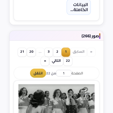
البيانات
الكاملة...
صور (266)
«
السابق
1
2
3
...
20
21
22
التالي
»
الصفحة
من 22
انتقل