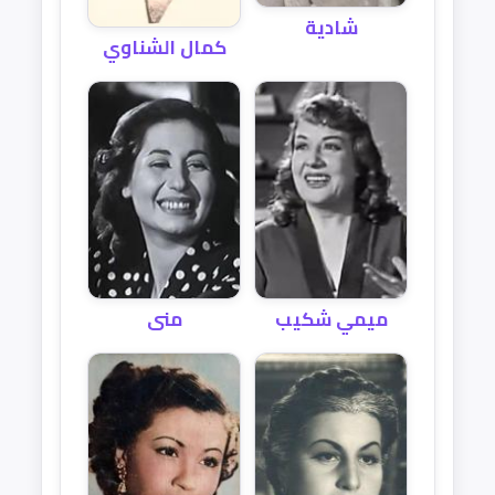
شادية
كمال الشناوي
ميمي شكيب
منى