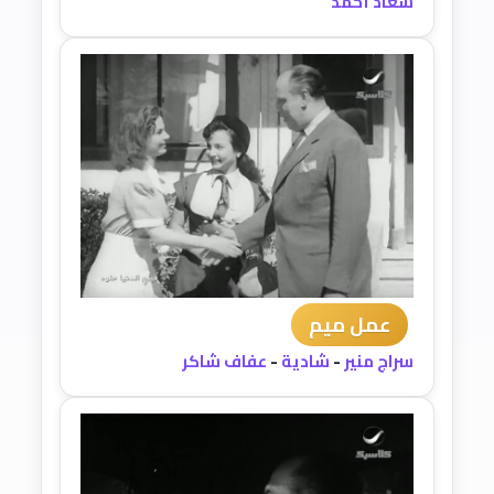
سعاد أحمد
عمل ميم
سراج منير
-
شادية
-
عفاف شاكر