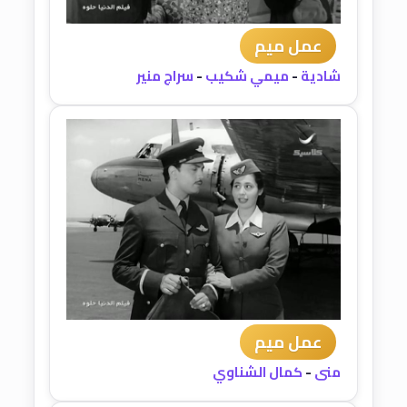
عمل ميم
شادية
-
ميمي شكيب
-
سراج منير
عمل ميم
منى
-
كمال الشناوي