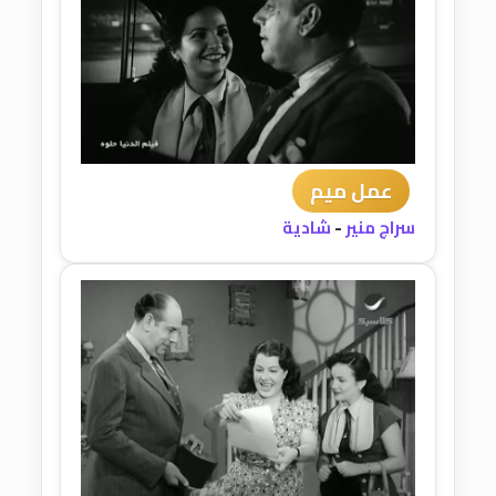
عمل ميم
سراج منير
-
شادية