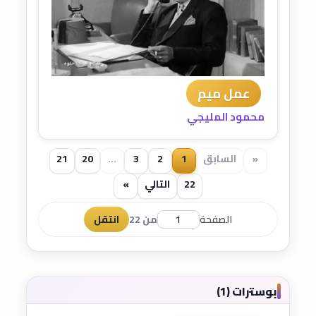
عمل ميم
محمود المليجي
«
السابق
1
2
3
...
20
21
22
التالي
»
الصفحة
من 22
انتقل
بوسترات (1)