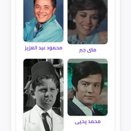
محمود عبد العزيز
منى جبر
محمد يحيى