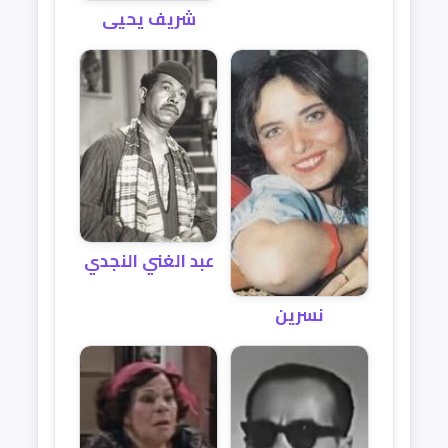
شريف يحيى
عبد الغني النجدي
نسرين