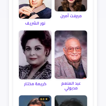
ميرفت أمين
نور الشريف
عبد المنعم
كريمة مختار
مدبولي
★ 9.0