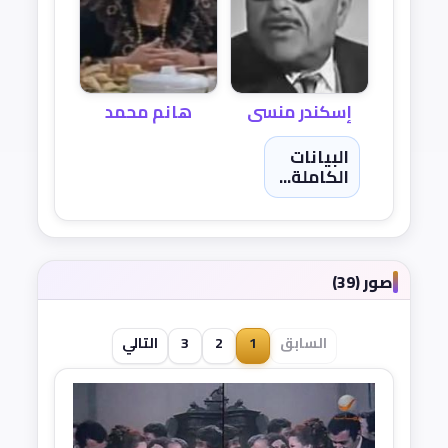
هانم محمد
إسكندر منسى
البيانات
الكاملة...
صور (39)
السابق
1
2
3
التالي