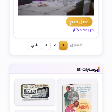
عمل ميم
كريمة مختار
السابق
1
2
3
التالي
بوسترات (3)