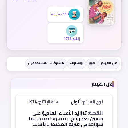
110 دقيقة
إنتاج 1974
عن الفيلم
صور
بوسترات
مشاركات المستخدمين
عن الفيلم
نوع الفيلم:
ألوان
سنة الإنتاج:
1974
القصة:
تتزايَد الأعباء المادية على
حسين بعد زواج ابنته، وخاصةً حينما
تتواجد في منزله المكتظ بالأبناء،