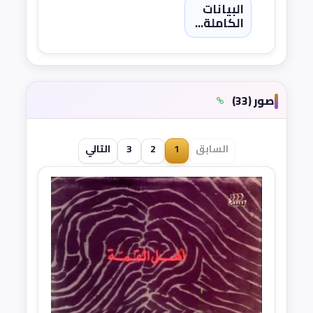
البيانات
الكاملة...
صور (33)
السابق
1
2
3
التالي