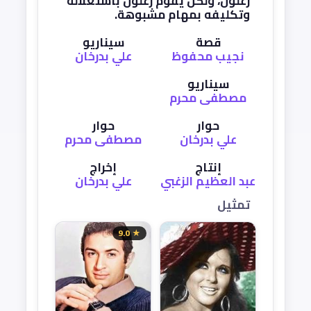
زغلول، ولكن يقوم زغلول باستغلاله
وتكليفه بمهام مشبوهة.
قصة
سيناريو
نجيب محفوظ
علي بدرخان
سيناريو
مصطفى محرم
حوار
حوار
علي بدرخان
مصطفى محرم
إنتاج
إخراج
عبد العظيم الزغبي
علي بدرخان
تمثيل
★ 9.0