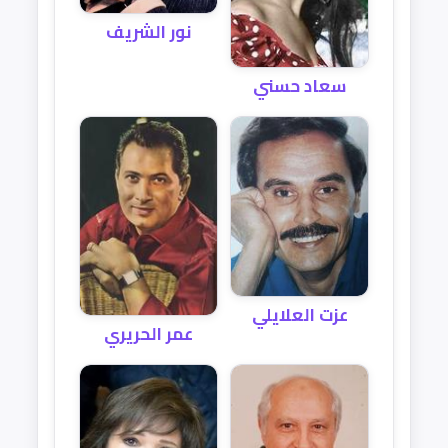
نور الشريف
سعاد حسني
عزت العلايلي
عمر الحريري