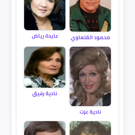
عايدة رياض
محمود القلعاوي
نادية رفيق
نادية عزت