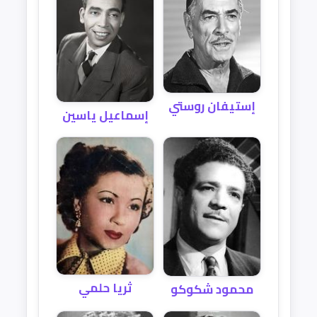
إستيفان روستي
إسماعيل ياسين
ثريا حلمي
محمود شكوكو