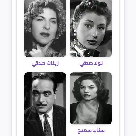
لولا صدقي
زينات صدقي
سناء سميح