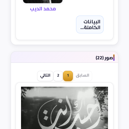
محمد الديب
البيانات
الكاملة...
صور (22)
السابق
1
2
التالي