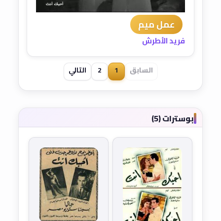
عمل ميم
فريد الأطرش
السابق
1
2
التالي
بوسترات (5)