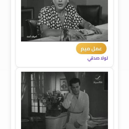
عمل ميم
لولا صدقي