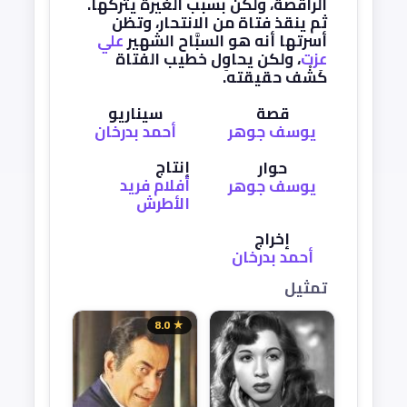
الراقصة، ولكن بسبب الغيرة يتركها.
ثم ينقذ فتاة من الانتحار، وتظن
أسرتها أنه هو السبَّاح الشهير
علي
عزت
، ولكن يحاوِل خطيب الفتاة
كَشْف حقيقته.
قصة
سيناريو
يوسف جوهر
أحمد بدرخان
إنتاج
حوار
أفلام فريد
يوسف جوهر
الأطرش
إخراج
أحمد بدرخان
تمثيل
★ 8.0