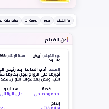
عن الفيلم
صور
بوسترات
مشاركات ال
عن الفيلم
نوع الفيلم:
أبيض
سنة الإنتاج:
1955
وأسود
القصة:
أحب الضابط ابنة رئيس الم
أجبرها على الزواج برجل يكبرها سنًّ
الأب، ولكن بعد فوات الأوان، فقد س
قصة
سيناريو
محمود صبحي
علي الزرقاني
إنتاج
أفلام فاتن
كما