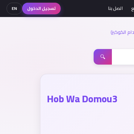
ع
اتصل بنا
تسجيل الدخول
EN
م الكوكيز)
🔍
Hob Wa Domou3