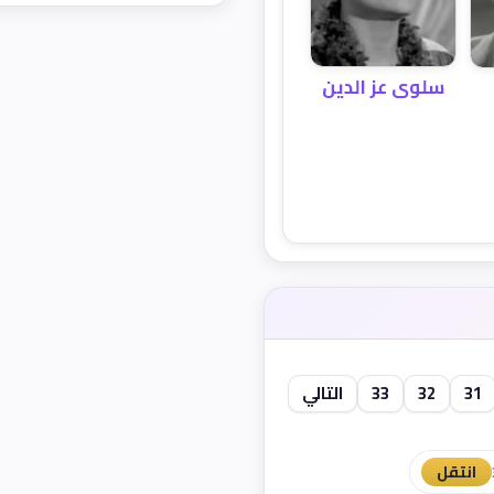
سلوى عز الدين
31
32
33
التالي
انتقل