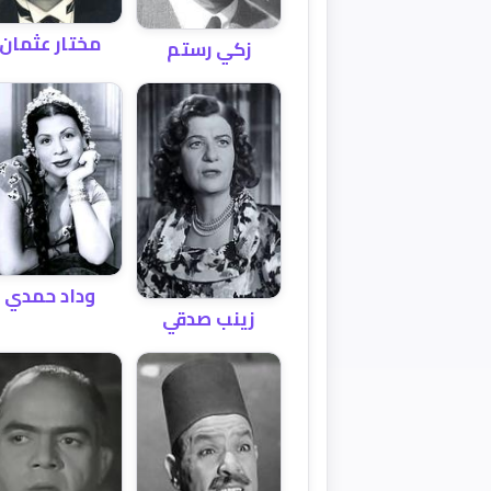
مختار عثمان
زكي رستم
وداد حمدي
زينب صدقي