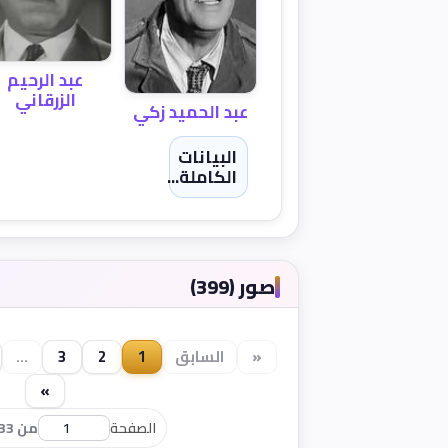
عبد الرحيم
الزرقاني
عبد الحميد زكي
البيانات
الكاملة...
صور (399)
«
السابق
1
2
3
...
»
الصفحة
من 33