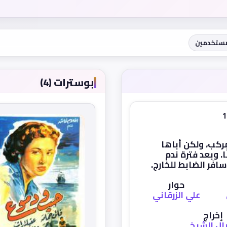
مستخدمين
بوسترات (4)
ركب، ولكن أباها
ا. وبعد فترة ندم
افَر الضابط للخارج.
حوار
علي الزرقاني
إخراج
ل الشيخ