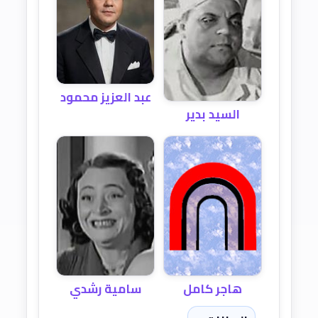
عبد العزيز محمود
السيد بدير
سامية رشدي
هاجر كامل