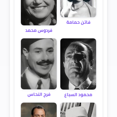
فاتن حمامة
فردوس محمد
فرج النحاس
محمود السباع