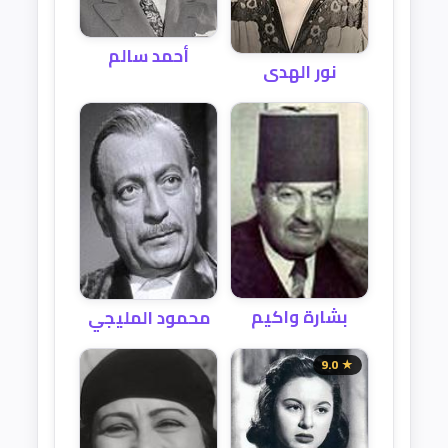
أحمد سالم
نور الهدى
بشارة واكيم
محمود المليجي
★ 9.0