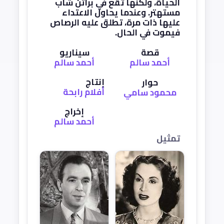
الحياة، ولكنها تقع في براثن شاب
مستهتر. وعندما يحاول الاعتداء
عليها ذات مرة، تطلق عليه الرصاص
فيموت في الحال.
قصة
سيناريو
أحمد سالم
أحمد سالم
إنتاج
حوار
أفلام رابحة
محمود سامي
إخراج
أحمد سالم
تمثيل