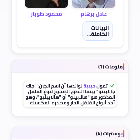
عادل برهام
محمود طوبار
البيانات
الكاملة...
منوعات (1)
تقول
حبيبة
لوالدها أن اسم الجبن: "جاك
جالابينو" بينما النطق الصحيح لنوع الفلفل
المذكور هو "هالابينو" أو "هالابينيو"، وهو
أحد أنواع الفلفل الحار ومصدره المكسيك.
بوسترات (4)