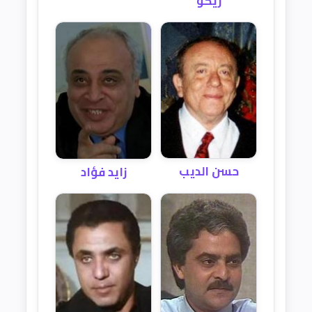
ريكو
حسن الديب
زايد فؤاد