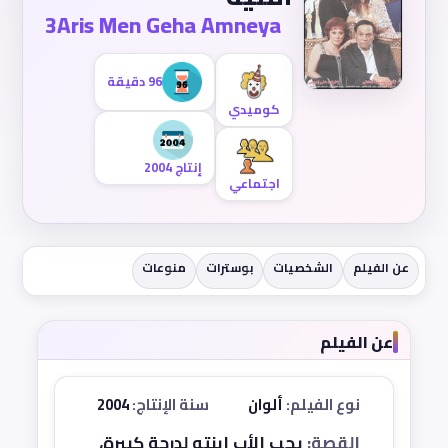
3Aris Men Geha Amneya
96 دقيقة
كوميدي
إنتاج 2004
اجتماعي
عن الفيلم
الشخصيات
بوسترات
منوعات
عن الفيلم
نوع الفيلم:
ألوان
سنة الإنتاج:
2004
القصة:
يحب الأب ابنته لدرجة كبيرة،