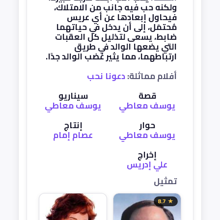
ولكنه حب فيه جانب من الامتلاك،
فيحاول إبعادها عن أي عريس
مُحتمَل، إلى أن يدخل في حياتهما
ضابط، يسعى لتذليل كل العقبات
التي يضعها الوالد في طريق
ارتباطهما، مما يثير غضب الوالد جدًا.
أفلام مماثلة:
دعونا نحب
قصة
سيناريو
يوسف معاطي
يوسف معاطي
حوار
إنتاج
يوسف معاطي
عصام إمام
إخراج
علي إدريس
تمثيل
★ 8.7