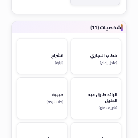
شخصيات (11)
خطاب النجاري
انشراح
(عادل إمام)
(لبلبة)
الرائد طارق عبد
حبيبة
الجليل
(حلا شيحة)
(شريف منير)