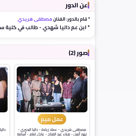
عن الدور
* قام بالدور: الفنان
مصطفى هريدي
* ابن عم داليا شهدي - طالب في كلية س
صور (2)
عمل ميم
مصطفى هريدي
-
عماد زيادة
-
داليا البحيري
-
داليا
نهير أمين
-
هناء عبد الفتاح
-
عادل إمام
-
أسامة