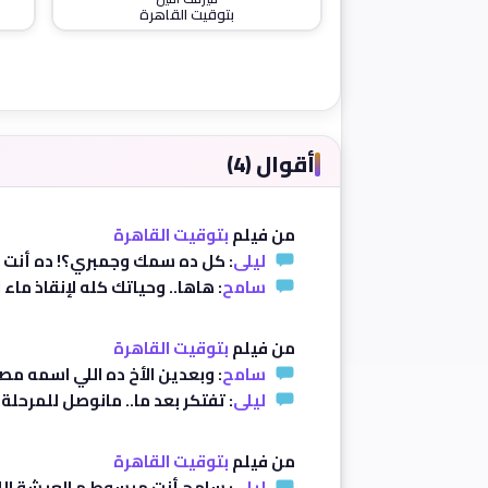
بتوقيت القاهرة
أقوال (4)
من فيلم
بتوقيت القاهرة
ليلى
: كل ده سمك وجمبري؟! ده أنت ك
سامح
: هاها.. وحياتك كله لإنقاذ ماء ال
من فيلم
بتوقيت القاهرة
سامح
: وبعدين الأخ ده اللي اسمه مص
ليلى
: تفتكر بعد ما.. مانوصل للمرحلة
من فيلم
بتوقيت القاهرة
ليلى
: سامح أنت مبسوط م العيشة الل