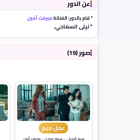
عن الدور
* قام بالدور: الفنانة
ميرفت أمين
* ليلى السماحي.
صور (19)
عمل ميم
سمر النجيلي
-
سمير صبري
-
ميرفت أمين