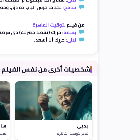
سامح
: لحد ما جرس الباب ده دق، وحضرت
من فيلم
بتوقيت القاهرة
بسمة
: حررِك (تقصد حضرتك) دي فرصة س
ليلى
: حررِك أنا أسعد.
شخصيات أخرى من نفس الفيلم
يحيى
سام
فيلم بتوقيت القاهرة
فيلم