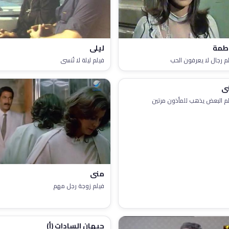
طمة
ليلى
م رجال لا يعرفون الحب
فيلم ليلة لا تُنسى
ى
م البعض يذهب للمأذون مرتين
منى
فيلم زوجة رجل مهم
جيهان السادات (أ)