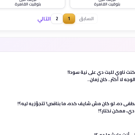
بتوقيت القاهرة
بتوقيت القاهرة
التالي
السابق
1
2
نت ناوي للبت دي على نية سودا!
وجه لا أكثر.. كان زمان..
طفى ده، لو كان مش شايف كده، ما بناقص! تتجوِّزيه ليه؟!
 دي، ممكن نختار؟!
ي أنت عايشها دي؟!