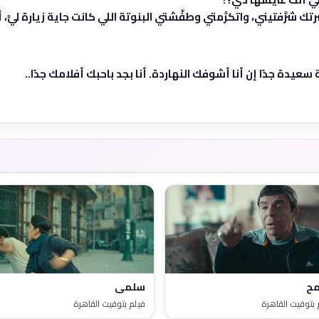
ك شرَّفتيني، واتكرَّمتي وطفِّشتي البنوتة اللي كانت جاية زيارة ليَّ،
عيدة جدًا إن أنا أشوفك النهاردة. أنا بجد باحبك أفلامك جدًا..
ح
سلمى
 بتوقيت القاهرة
فيلم بتوقيت القاهرة