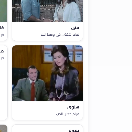
منى
فا
فيلم شقة... في وسط البلد
فيل
من
فيل
سلوى
فيلم خطايا الحب
بهيرة