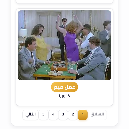
عمل ميم
كابوريا
السابق
1
2
3
4
5
التالي