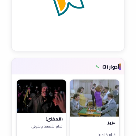
أدوار (3)
(المغني)
عزيز
فيلم شفيقة ومتولي
فيلم كابوريا