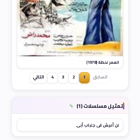
العمر لحظة (1978)
السابق
1
2
3
4
التالي
تمثيل مسلسلات (1)
لن أعيش في جلباب أبي
★ 8.4