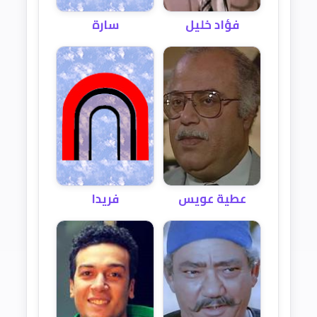
فؤاد خليل
سارة
عطية عويس
فريدا