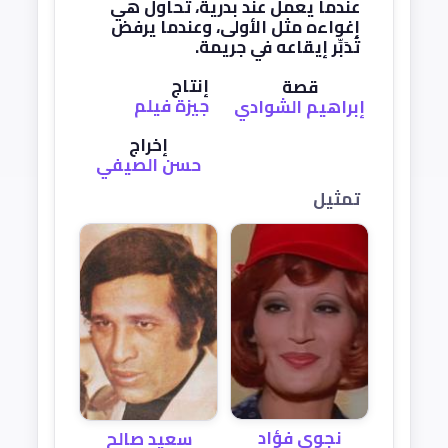
عندما يعمل عند بدرية، تحاول هي
إغواءه مثل الأولى، وعندما يرفض
تُدَبِّر إيقاعه في جريمة.
إنتاج
قصة
جيزة فيلم
إبراهيم الشوادي
إخراج
حسن الصيفي
تمثيل
نجوى فؤاد
سعيد صالح