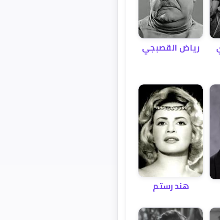
رياض القصبجي
هند رستم