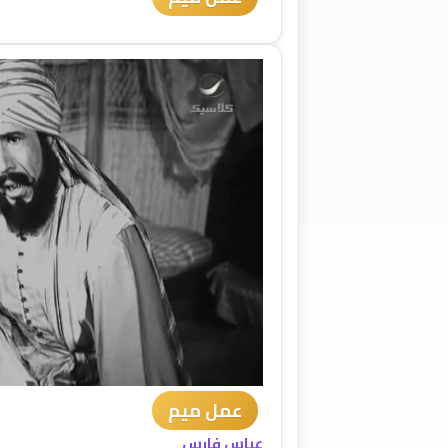
عمل ميم
عباس فارس