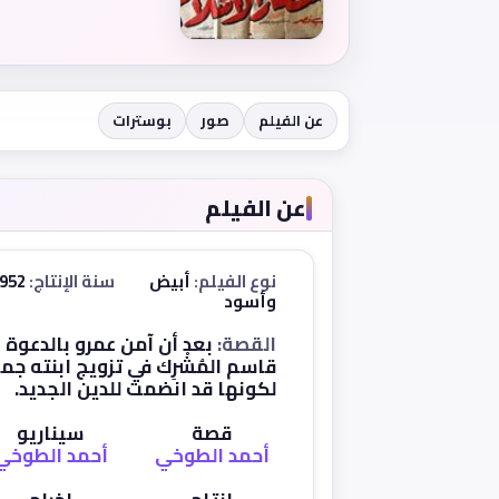
عن الفيلم
صور
بوسترات
عن الفيلم
نوع الفيلم:
أبيض
سنة الإنتاج:
1952
وأسود
القصة:
بعد أن آمن عمرو بالدعوة 
قاسم المُشْرِك في تزويج ابنته جم
لكونها قد انضمت للدين الجديد.
قصة
سيناريو
أحمد الطوخي
أحمد الطوخي