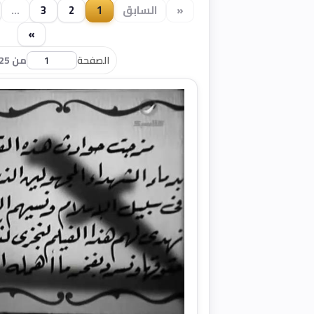
«
السابق
1
2
3
...
»
الصفحة
من 25