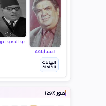
عبد الحميد بد
أحمد أباظة
البيانات
الكاملة...
صور (297)