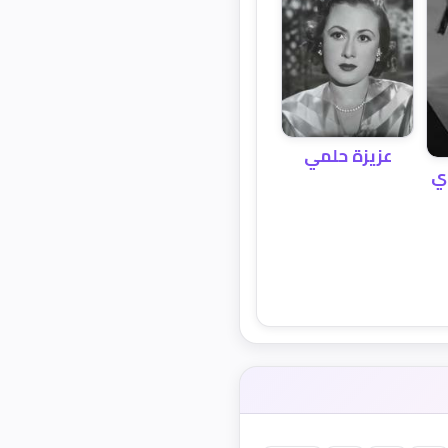
عزيزة حلمي
وي