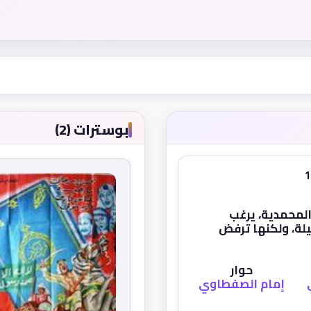
بوسترات (2)
المحمدية، يرغب
يلة، ولكنها ترفض
حوار
إمام الصفطاوي