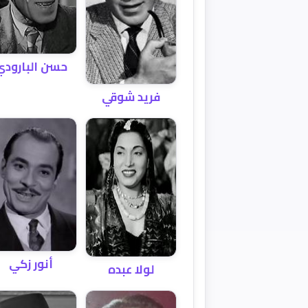
حسن البارودي
فريد شوقي
أنور زكي
لولا عبده