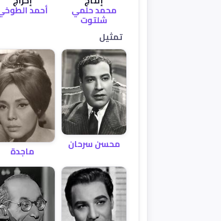
إنتاج
إخراج
محمد حلمي
أحمد الطوخي
شلتوت
تمثيل
محسن سرحان
ماجدة