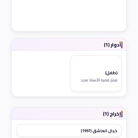
أدوار (1)
(طفل)
فيلم قضية الأستاذ منجد
إخراج (1)
خيال العاشق (1997)