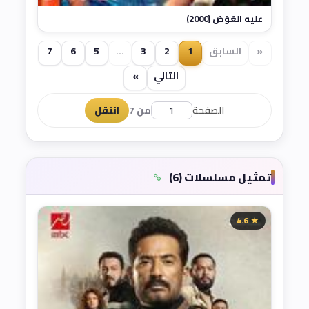
عليه العَوَض (2000)
«
السابق
1
2
3
...
5
6
7
التالي
»
الصفحة
من 7
انتقل
تمثيل مسلسلات (6)
★ 4.6