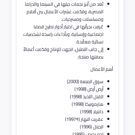
تُعد من أبرز نجمات جيلها في السينما والدراما
المصرية، وقدّمت عشرات الأعمال بين أفلام
ومسلسلات ومسرحيات.
عُرفت بجرأتها في اختيار أدوار تطرح قضايا
اجتماعية وإنسانية، وبأداءات راسخة لشخصيات
نسائية معقّدة.
إلى جانب التمثيل، اتجهت للإنتاج وقدّمت أعمالاً
بصفتها منتجة.
أهم الأعمال
سوق المتعة (2000)
أرض أرض (1998)
القتل اللذيذ (1998)
هارمونيكا (1998)
دانتيلا (1998)
عفريت النهار (1997٩)
الجنتل (1996)
لحم رخيص (1995)