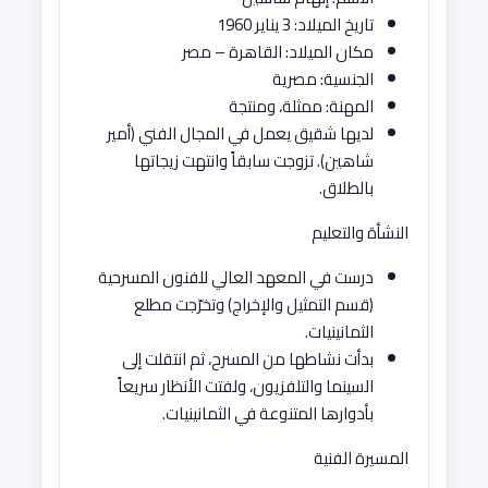
تاريخ الميلاد: 3 يناير 1960
مكان الميلاد: القاهرة – مصر
الجنسية: مصرية
المهنة: ممثلة، ومنتجة
لديها شقيق يعمل في المجال الفني (أمير
شاهين). تزوجت سابقاً وانتهت زيجاتها
بالطلاق.
النشأة والتعليم
درست في المعهد العالي للفنون المسرحية
(قسم التمثيل والإخراج) وتخرّجت مطلع
الثمانينيات.
بدأت نشاطها من المسرح، ثم انتقلت إلى
السينما والتلفزيون، ولفتت الأنظار سريعاً
بأدوارها المتنوعة في الثمانينيات.
المسيرة الفنية