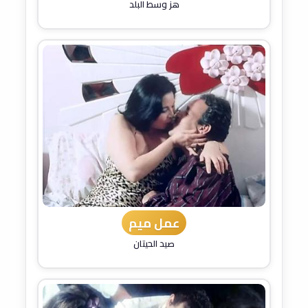
هز وسط البلد
عمل ميم
صيد الحيتان