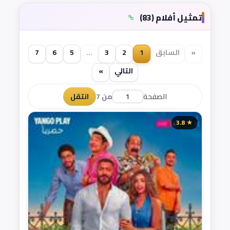
تمثيل أفلام (83)
«
السابق
1
2
3
...
5
6
7
التالي
»
الصفحة
من 7
انتقل
★ 3.8