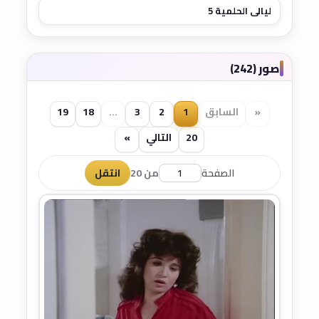
ليالي الحلمية 5
صور (242)
«
السابق
1
2
3
...
18
19
20
التالي
»
الصفحة
من 20
انتقل