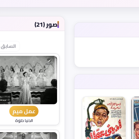
صور (21)
السابق
عمل ميم
الدنيا حلوة