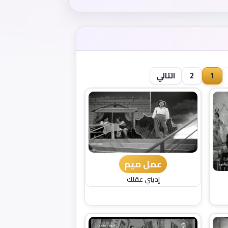
1
2
التالي
عمل ميم
إديني عقلك