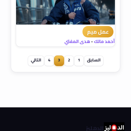
عمل ميم
أحمد مالك
-
هدى المفتي
السابق
1
2
3
4
التالي
الدهليز