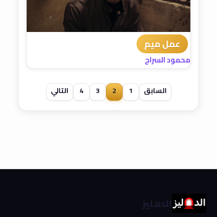
عمل ميم
محمود السراج
السابق
1
2
3
4
التالي
الدهليز