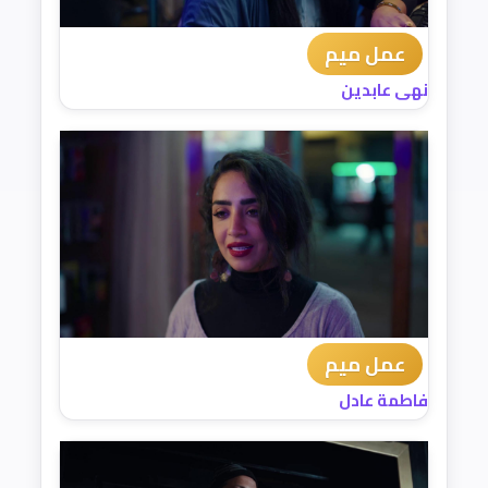
عمل ميم
نهى عابدين
عمل ميم
فاطمة عادل