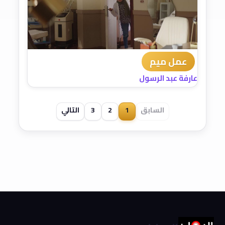
عمل ميم
عارفة عبد الرسول
السابق
1
2
3
التالي