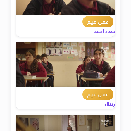
عمل ميم
معاذ أحمد
عمل ميم
ريتال