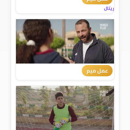
ريتال
عمل ميم