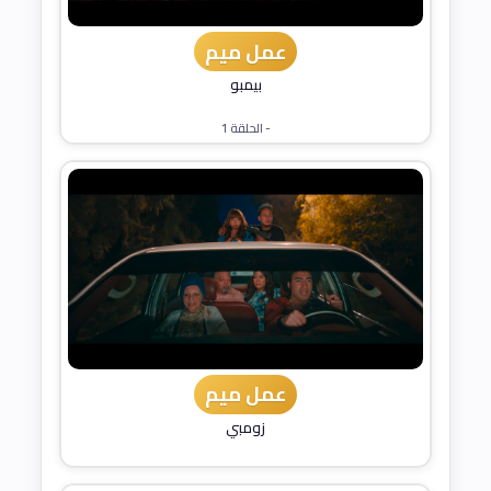
عمل ميم
بيمبو
- الحلقة 1
عمل ميم
زومبي