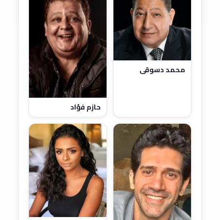
محمد دسوقي
حازم فؤاد