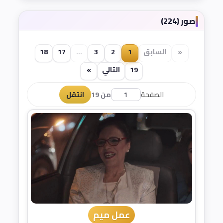
صور (224)
«
السابق
1
2
3
...
17
18
19
التالي
»
الصفحة
من 19
انتقل
عمل ميم