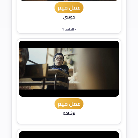
عمل ميم
موسى
- الحلقة 1
عمل ميم
برشامة