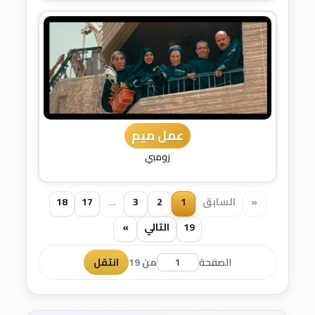
عمل ميم
زومبي
«
السابق
1
2
3
...
17
18
19
التالي
»
الصفحة
من 19
انتقل