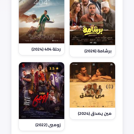
رحلة 404 (2024)
برشامة (2026)
★ 3.5
مين يصدق (2024)
زومبي (2022)