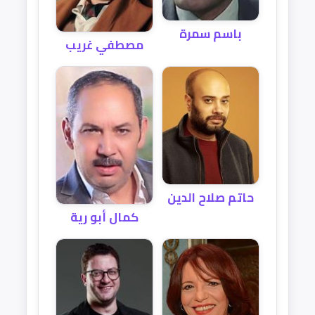
باسم سمرة
مصطفي غريب
حاتم صلاح الدين
كمال أبو رية