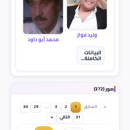
وليد فواز
محمد أبو داود
البيانات
الكاملة...
صور (372)
«
السابق
1
2
3
...
29
30
31
التالي
»