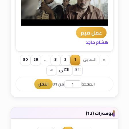
عمل ميم
هشام ماجد
«
السابق
1
2
3
...
29
30
31
التالي
»
الصفحة
من 31
انتقل
بوسترات (12)