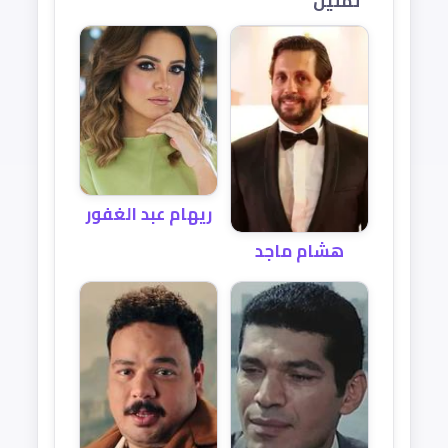
تمثيل
ريهام عبد الغفور
هشام ماجد