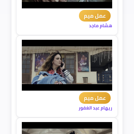
عمل ميم
هشام ماجد
عمل ميم
ريهام عبد الغفور