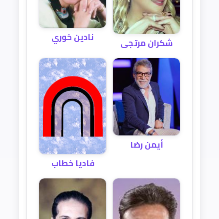
نادين خوري
شكران مرتجى
أيمن رضا
فاديا خطاب