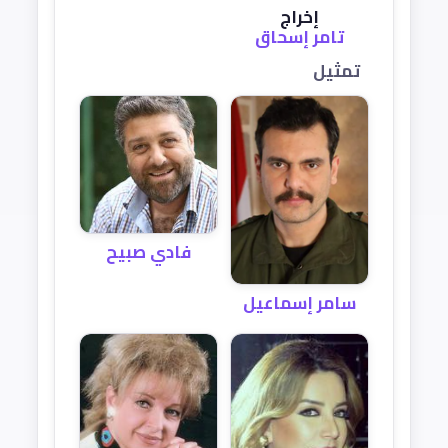
إخراج
تامر إسحاق
تمثيل
فادي صبيح
سامر إسماعيل