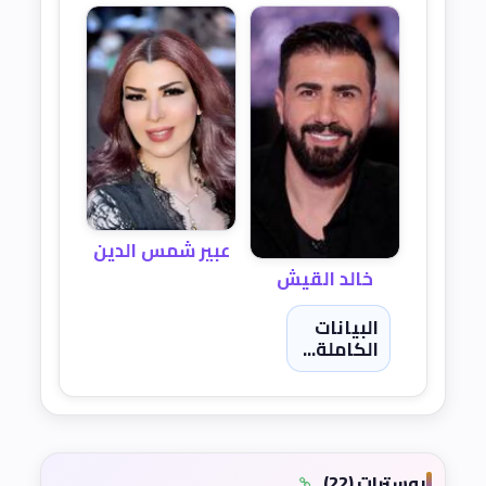
عبير شمس الدين
خالد القيش
البيانات
الكاملة...
بوسترات (22)